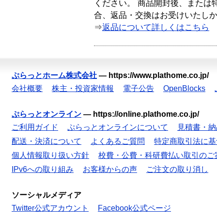
ください。 商品開封後、または
合、返品・交換はお受けいたし
⇒
返品について詳しくはこちら
ぷらっとホーム株式会社
—
https://www.plathome.co.jp/
会社概要
株主・投資家情報
電子公告
OpenBlocks
ぷらっとオンライン
—
https://online.plathome.co.jp/
ご利用ガイド
ぷらっとオンラインについて
見積書・納
配送・決済について
よくあるご質問
特定商取引法に基
個人情報取り扱い方針
校費・公費・科研費払い取引のご
IPv6への取り組み
お客様からの声
ご注文の取り消し
ソーシャルメディア
Twitter公式アカウント
Facebook公式ページ