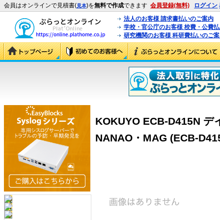
会員はオンラインで見積書(
)を
無料で作成
できます
会員登録(無料)
ログイン
見本
法人のお客様 請求書払いのご案内
学校・官公庁のお客様 校費・公費
研究機関のお客様 科研費払いのご案
KOKUYO ECB-D415
NANAO・MAG (ECB-D41