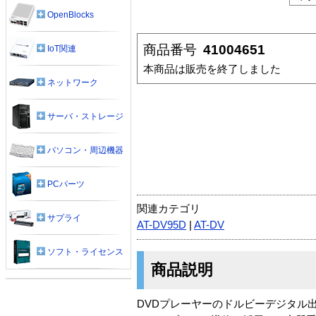
OpenBlocks
商品番号
41004651
IoT関連
本商品は販売を終了しました
ネットワーク
サーバ・ストレージ
パソコン・周辺機器
PCパーツ
関連カテゴリ
サプライ
AT-DV95D
|
AT-DV
ソフト・ライセンス
商品説明
DVDプレーヤーのドルビーデジタル出力