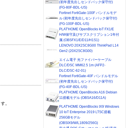
(初年度先出しセンドバック保守付)
(FG-80F-BDL-US)
Fortinet FortiGate-100F バンドルモデ
ル (初年度先出しセンドバック保守付)
(FG-100F-BDL-US)
PLAT'HOME OpenBlocks IoT FX1/E
H/W保守及びサブスクリプション1年付
属 (OBSFX1/E/D11/H1S1)
LENOVO 20X2SC8G00 ThinkPad L14
Gen2 (20X2SC8G00)
エイム電子 光ファイバーケーブル
DLC/DSC MM62.5 1m (AFP2-
DLC/DSC-62-01)
Fortinet FortiGate-40F バンドルモデル
(初年度先出しセンドバック保守付)
(FG-40F-BDL-US)
PLAT'HOME OpenBlocks A16 Debian
11搭載モデル (OBSA16/D11A)
ます。
PLAT'HOME OpenBlocks IX9 Windows
10 IoT Enterprise 2019 LTSC搭載
256GBモデル
(OBSIX9/W/L1809/256G)