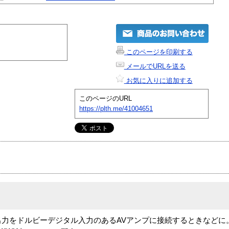
このページを印刷する
メールでURLを送る
お気に入りに追加する
このページのURL
https://plth.me/41004651
をドルビーデジタル入力のあるAVアンプに接続するときなどに。 ●P