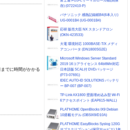
富士通 POS-Cサーマルロール紙(高保
存) (0722410-P)
パナソニック 感熱記録紙B4(6本入り)
UG-0001B4 (UG-0001B4)
応研 販売大臣 NX スタンドアロン
(OKN-423533)
大電 環境対応 1000BASE-T/X メディ
アコンバータ (DN1800SG2E)
Microsoft Windows Server Standard
2019 16コアライセンス 64bitWin対応
着までに時間がかかる
日本語版 5CAL付 DVDパッケージ
(P73-07691)
IDEC AUTO-ID SOLUTIONS バッテリ
ー BP-007 (BP-007)
TP-Link AX1800 壁面埋め込み型 Wi-Fi
6アクセスポイント (EAP615-WALL)
PLAT'HOME OpenBlocks IX9 Debian
10搭載モデル (OBSIX9/D10A)
PLAT'HOME EasyBlocks Syslog 120G
サブスクリプション(保守サービス) 1年