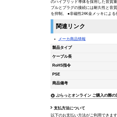
のハイブリッド導体を採用した音質重
ブルとプラグの接続には耐久性と音質
を抑制。 ●非磁性24K金メッキによ
関連リンク
メーカ商品情報
製品タイプ
ケーブル長
RoHS指令
PSE
商品備考
ぷらっとオンライン ご購入の際の
支払方法について
以下のお支払い方法がご利用できま