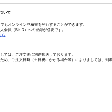
ついて
つでもオンライン見積書を発行することができます。
会員（BizID）への登録が必要です。
ちら
ましては、ご注文後に別途郵送しております。
のため、ご注文日時（土日祝にかかる場合等）によりましては、到