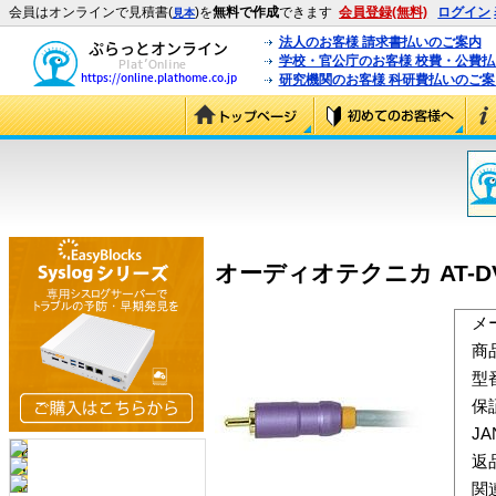
会員はオンラインで見積書(
)を
無料で作成
できます
会員登録(無料)
ログイン
見本
法人のお客様 請求書払いのご案内
学校・官公庁のお客様 校費・公費
研究機関のお客様 科研費払いのご案
オーディオテクニカ AT-DV9
メ
商
型
保
J
返
関