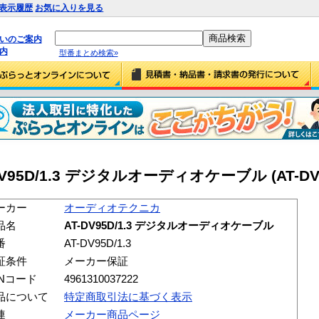
表示履歴
お気に入りを見る
払いのご案内
内
型番まとめ検索»
5D/1.3 デジタルオーディオケーブル (AT-DV95
ーカー
オーディオテクニカ
品名
AT-DV95D/1.3 デジタルオーディオケーブル
番
AT-DV95D/1.3
証条件
メーカー保証
ANコード
4961310037222
品について
特定商取引法に基づく表示
連
メーカー商品ページ