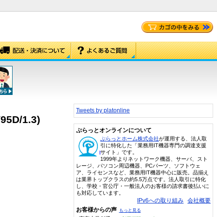
Tweets by platonline
D/1.3)
ぷらっとオンラインについて
ぷらっとホーム株式会社
が運用する、法人取
引に特化した「業務用IT機器専門の調達支援
サイト」です。
1999年よりネットワーク機器、サーバ、スト
レージ、パソコン周辺機器、PCパーツ、ソフトウェ
ア、ライセンスなど、業務用IT機器中心に販売。品揃え
は業界トップクラスの約5.5万点です。法人取引に特化
し、学校・官公庁・一般法人のお客様の請求書後払いに
も対応しています。
IPv6への取り組み
会社概要
お客様からの声
もっと見る