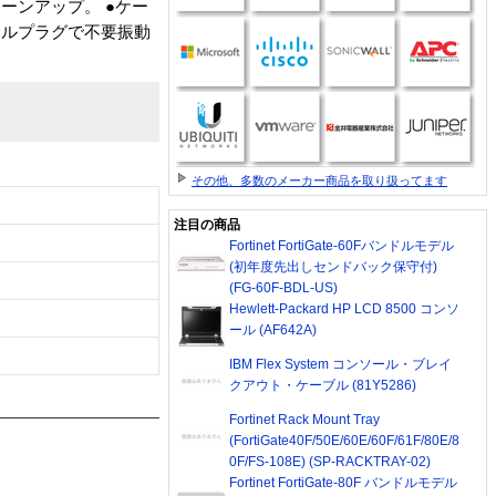
ーンアップ。 ●ケー
タルプラグで不要振動
その他、多数のメーカー商品を取り扱ってます
注目の商品
Fortinet FortiGate-60Fバンドルモデル
(初年度先出しセンドバック保守付)
(FG-60F-BDL-US)
Hewlett-Packard HP LCD 8500 コンソ
ール (AF642A)
IBM Flex System コンソール・ブレイ
クアウト・ケーブル (81Y5286)
Fortinet Rack Mount Tray
(FortiGate40F/50E/60E/60F/61F/80E/8
0F/FS-108E) (SP-RACKTRAY-02)
Fortinet FortiGate-80F バンドルモデル