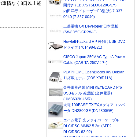
の事情なく8日以上経
間付き (EBIX/SYSLOG120G/1Y)
内田洋行 イレーザーFB型(大) 7-337-
0040 (7-337-0040)
三菱電機 GX Developer 日本語版
(SW8D5C-GPPW-J)
Hewlett-Packard HP 外付けUSB DVD
ドライブ (701498-B21)
CISCO Japan 250V AC Type A Power
Cable (CAB-TA-250V-JP=)
PLAT'HOME OpenBlocks IX9 Debian
11搭載モデル (OBSIX9/D11A)
金井電器産業 MINI KEYBOARD Pro
USBモデル 英語版 (金井電器)
(HMB632KUS/R)
大電 100BASE-TX/FXメディアコンバ
ータ DN2800GE (DN2800GE)
エイム電子 光ファイバーケーブル
DLC/DSC MM62.5 2m (AFP2-
DLC/DSC-62-02)