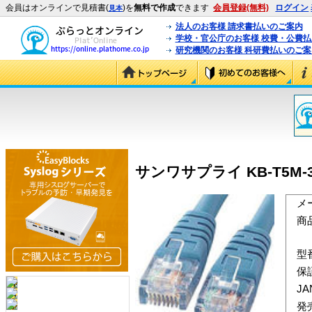
会員はオンラインで見積書(
)を
無料で作成
できます
会員登録(無料)
ログイン
見本
法人のお客様 請求書払いのご案内
学校・官公庁のお客様 校費・公費
研究機関のお客様 科研費払いのご案
サンワサプライ KB-T5M-30
メ
商
型
保
J
発