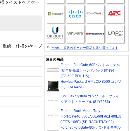
線仕様ツイストペアケー
合した「単線」仕様のケーブ
その他、多数のメーカー商品を取り扱ってます
注目の商品
Fortinet FortiGate-60Fバンドルモデル
(初年度先出しセンドバック保守付)
(FG-60F-BDL-US)
Hewlett-Packard HP LCD 8500 コンソ
ール (AF642A)
IBM Flex System コンソール・ブレイ
クアウト・ケーブル (81Y5286)
Fortinet Rack Mount Tray
(FortiGate40F/50E/60E/60F/61F/80E/8
0F/FS-108E) (SP-RACKTRAY-02)
Fortinet FortiGate-80F バンドルモデル