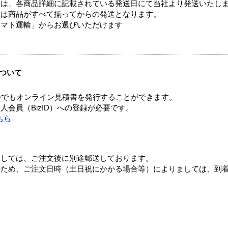
ては、各商品詳細に記載されている発送日にて当社より発送いたし
送は商品がすべて揃ってからの発送となります。
ヤマト運輸」からお選びいただけます
ついて
つでもオンライン見積書を発行することができます。
会員（BizID）への登録が必要です。
ちら
ましては、ご注文後に別途郵送しております。
のため、ご注文日時（土日祝にかかる場合等）によりましては、到