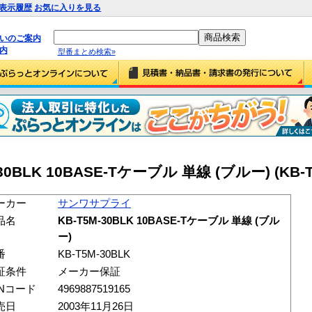
表示履歴
お気に入りを見る
払いのご案内
内
型番まとめ検索»
BLK 10BASE-Tケーブル 単線 (ブルー) (KB-T5
ーカー
サンワサプライ
品名
KB-T5M-30BLK 10BASE-Tケーブル 単線 (ブル
ー)
番
KB-T5M-30BLK
証条件
メーカー保証
ANコード
4969887519165
売日
2003年11月26日