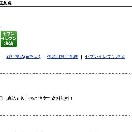
注意点
す。
｜
銀行振込(前払い)
｜
代金引換宅配便
｜
セブンイレブン決済
00円（税込）以上のご注文で送料無料！