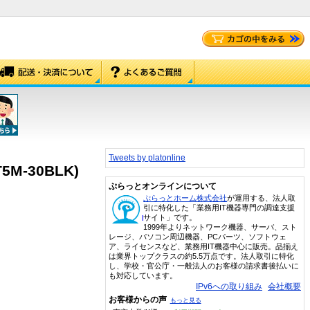
Tweets by platonline
M-30BLK)
ぷらっとオンラインについて
ぷらっとホーム株式会社
が運用する、法人取
引に特化した「業務用IT機器専門の調達支援
サイト」です。
1999年よりネットワーク機器、サーバ、スト
レージ、パソコン周辺機器、PCパーツ、ソフトウェ
ア、ライセンスなど、業務用IT機器中心に販売。品揃え
は業界トップクラスの約5.5万点です。法人取引に特化
し、学校・官公庁・一般法人のお客様の請求書後払いに
も対応しています。
IPv6への取り組み
会社概要
お客様からの声
もっと見る