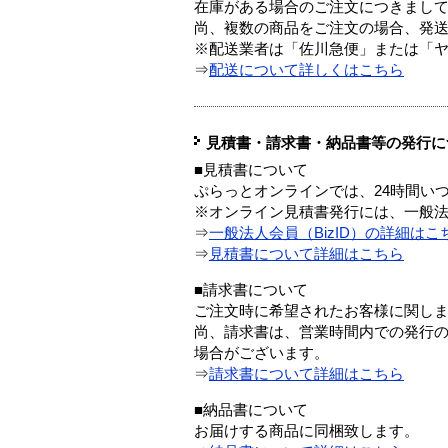
在庫がある場合のご注文につきまし
尚、複数の商品をご注文の場合、発
※配送業者は「佐川急便」または「
⇒
配送について詳しくはこちら
見積書・請求書・納品書等の発行に
■見積書について
ぷらっとオンラインでは、24時間い
※オンライン見積書発行には、一般法人
⇒
一般法人会員（BizID）の詳細はこ
⇒
見積書について詳細はこちら
■請求書について
ご注文時に希望されたお客様に関し
尚、請求書は、営業時間内での発行
場合がございます。
⇒
請求書について詳細はこちら
■納品書について
お届けする商品に同梱致します。