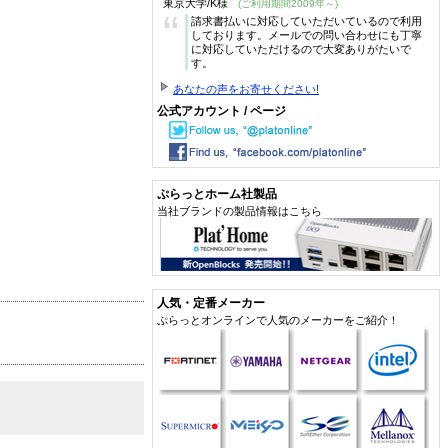
東京大学/K様
(ご利用期間2009年～)
“
請求書払いに対応していただいているので利用
しております。メールでの問い合わせにも丁寧
に対応していただけるので大変ありがたいで
す。
あなたの声をお寄せください!
公式アカウント / ページ
ぷらっとホーム社製品
当社ブランドの製品情報はこちら
人気・定番メーカー
ぷらっとオンラインで人気のメーカーをご紹介！