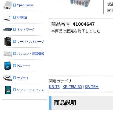
返
OpenBlocks
関
IoT関連
商品番号
41004647
ネットワーク
本商品は販売を終了しました
サーバ・ストレージ
パソコン・周辺機器
PCパーツ
サプライ
関連カテゴリ
KB-T5
|
KB-T5M-30
|
KB-T5M
ソフト・ライセンス
商品説明