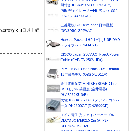
間付き (EBIX/SYSLOG120G/1Y)
内田洋行 イレーザーFB型(大) 7-337-
0040 (7-337-0040)
三菱電機 GX Developer 日本語版
の事情なく8日以上経
(SW8D5C-GPPW-J)
Hewlett-Packard HP 外付けUSB DVD
ドライブ (701498-B21)
CISCO Japan 250V AC Type A Power
Cable (CAB-TA-250V-JP=)
PLAT'HOME OpenBlocks IX9 Debian
11搭載モデル (OBSIX9/D11A)
金井電器産業 MINI KEYBOARD Pro
USBモデル 英語版 (金井電器)
(HMB632KUS/R)
大電 100BASE-TX/FXメディアコンバ
ータ DN2800GE (DN2800GE)
エイム電子 光ファイバーケーブル
DLC/DSC MM62.5 2m (AFP2-
DLC/DSC-62-02)