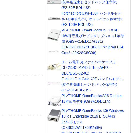
(初年度先出しセンドバック保守付)
(FG-80F-BDL-US)
Fortinet FortiGate-100F バンドルモデ
ル (初年度先出しセンドバック保守付)
(FG-100F-BDL-US)
PLAT'HOME OpenBlocks IoT FX1/E
H/W保守及びサブスクリプション1年付
属 (OBSFX1/E/D11/H1S1)
LENOVO 20X2SC8G00 ThinkPad L14
Gen2 (20X2SC8G00)
エイム電子 光ファイバーケーブル
DLC/DSC MM62.5 1m (AFP2-
DLC/DSC-62-01)
Fortinet FortiGate-40F バンドルモデル
(初年度先出しセンドバック保守付)
(FG-40F-BDL-US)
PLAT'HOME OpenBlocks A16 Debian
11搭載モデル (OBSA16/D11A)
PLAT'HOME OpenBlocks IX9 Windows
10 IoT Enterprise 2019 LTSC搭載
256GBモデル
(OBSIX9/W/L1809/256G)