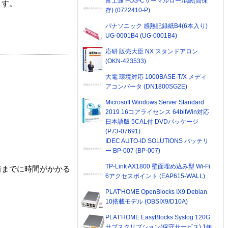
富士通 POS-Cサーマルロール紙(高保
ます。
存) (0722410-P)
パナソニック 感熱記録紙B4(6本入り)
UG-0001B4 (UG-0001B4)
応研 販売大臣 NX スタンドアロン
(OKN-423533)
大電 環境対応 1000BASE-T/X メディ
アコンバータ (DN1800SG2E)
Microsoft Windows Server Standard
2019 16コアライセンス 64bitWin対応
日本語版 5CAL付 DVDパッケージ
(P73-07691)
IDEC AUTO-ID SOLUTIONS バッテリ
ー BP-007 (BP-007)
TP-Link AX1800 壁面埋め込み型 Wi-Fi
着までに時間がかかる
6アクセスポイント (EAP615-WALL)
PLAT'HOME OpenBlocks IX9 Debian
10搭載モデル (OBSIX9/D10A)
PLAT'HOME EasyBlocks Syslog 120G
サブスクリプション(保守サービス) 1年