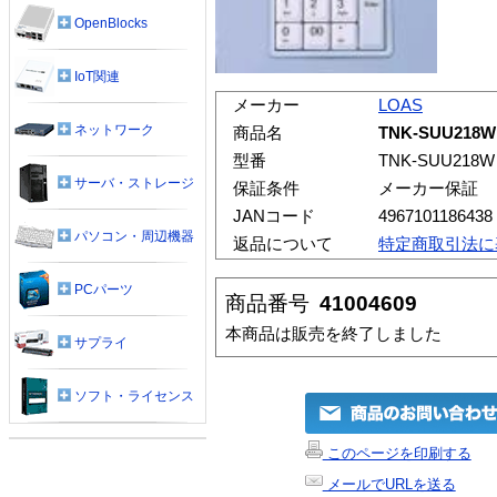
OpenBlocks
IoT関連
メーカー
LOAS
ネットワーク
商品名
TNK-SUU21
型番
TNK-SUU218W
サーバ・ストレージ
保証条件
メーカー保証
JANコード
4967101186438
パソコン・周辺機器
返品について
特定商取引法に
PCパーツ
商品番号
41004609
本商品は販売を終了しました
サプライ
ソフト・ライセンス
このページを印刷する
メールでURLを送る