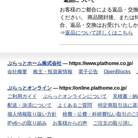
返品について
お客様のご都合による返品・交
ください。 商品開封後、または
合、返品・交換はお受けいたし
⇒
返品について詳しくはこちら
ぷらっとホーム株式会社
—
https://www.plathome.co.jp/
会社概要
株主・投資家情報
電子公告
OpenBlocks
ぷらっとオンライン
—
https://online.plathome.co.jp/
ご利用ガイド
ぷらっとオンラインについて
見積書・納
配送・決済について
よくあるご質問
特定商取引法に基
個人情報取り扱い方針
校費・公費・科研費払い取引のご
IPv6への取り組み
お客様からの声
ご注文の取り消し