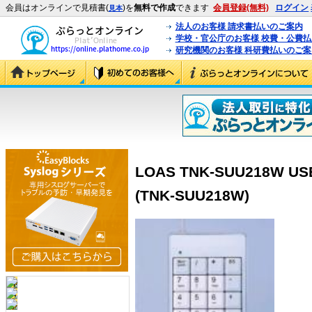
会員はオンラインで見積書(
)を
無料で作成
できます
会員登録(無料)
ログイン
見本
法人のお客様 請求書払いのご案内
学校・官公庁のお客様 校費・公費
研究機関のお客様 科研費払いのご案
LOAS TNK-SUU218W
(TNK-SUU218W)