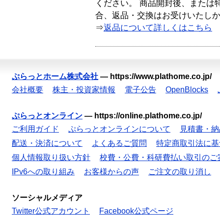
ください。 商品開封後、または
合、返品・交換はお受けいたし
⇒
返品について詳しくはこちら
ぷらっとホーム株式会社
—
https://www.plathome.co.jp/
会社概要
株主・投資家情報
電子公告
OpenBlocks
ぷらっとオンライン
—
https://online.plathome.co.jp/
ご利用ガイド
ぷらっとオンラインについて
見積書・納
配送・決済について
よくあるご質問
特定商取引法に基
個人情報取り扱い方針
校費・公費・科研費払い取引のご
IPv6への取り組み
お客様からの声
ご注文の取り消し
ソーシャルメディア
Twitter公式アカウント
Facebook公式ページ