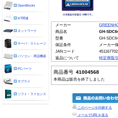
OpenBlocks
IoT関連
メーカー
GREENH
ネットワーク
商品名
GH-SDC6
型番
GH-SDC6
サーバ・ストレージ
保証条件
メーカー
JANコード
451167702
パソコン・周辺機器
返品について
特定商取
PCパーツ
商品番号
41004568
本商品は販売を終了しました
サプライ
ソフト・ライセンス
このページを印刷する
メールでURLを送る