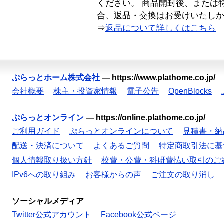
ください。 商品開封後、または
合、返品・交換はお受けいたし
⇒
返品について詳しくはこちら
ぷらっとホーム株式会社
—
https://www.plathome.co.jp/
会社概要
株主・投資家情報
電子公告
OpenBlocks
ぷらっとオンライン
—
https://online.plathome.co.jp/
ご利用ガイド
ぷらっとオンラインについて
見積書・納
配送・決済について
よくあるご質問
特定商取引法に基
個人情報取り扱い方針
校費・公費・科研費払い取引のご
IPv6への取り組み
お客様からの声
ご注文の取り消し
ソーシャルメディア
Twitter公式アカウント
Facebook公式ページ