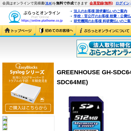
会員はオンラインで見積書(
)を
無料で作成
できます
会員登録(無料)
ログイン
見本
法人のお客様 請求書払いのご案内
学校・官公庁のお客様 校費・公費
研究機関のお客様 科研費払いのご案
GREENHOUSE GH-SDC6
SDC64ME)