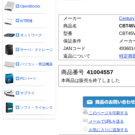
OpenBlocks
メーカー
Century
IoT関連
商品名
CBT4
型番
CBT45
ネットワーク
保証条件
メーカ
JANコード
493601
サーバ・ストレージ
返品について
特定商
パソコン・周辺機器
商品番号
41004557
PCパーツ
本商品は販売を終了しました
サプライ
ソフト・ライセンス
このページを印刷する
メールでURLを送る
お気に入りに追加する