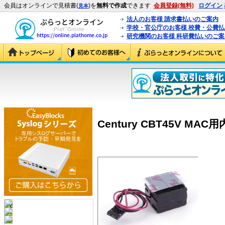
会員はオンラインで見積書(
)を
無料で作成
できます
会員登録(無料)
ログイン
見本
法人のお客様 請求書払いのご案内
学校・官公庁のお客様 校費・公費
研究機関のお客様 科研費払いのご案
Century CBT45V MAC用