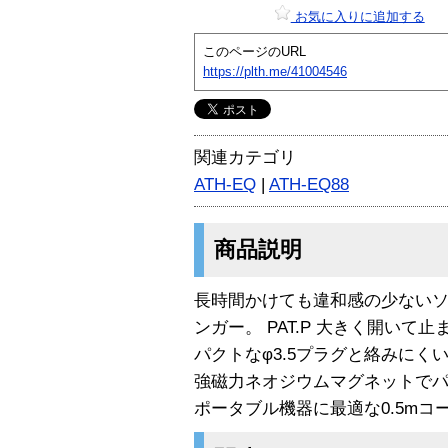
お気に入りに追加する
このページのURL
https://plth.me/41004546
関連カテゴリ
ATH-EQ
|
ATH-EQ88
商品説明
長時間かけても違和感の少ない
ンガー。 PAT.P 大きく開い
パクトなφ3.5プラグと絡みに
強磁力ネオジウムマグネットで
ポータブル機器に最適な0.5mコ