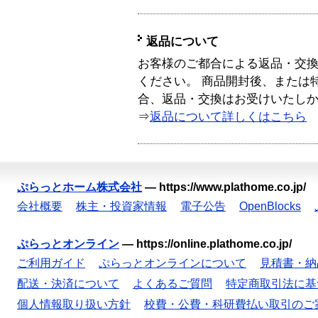
返品について
お客様のご都合による返品・交
ください。 商品開封後、または
合、返品・交換はお受けいたし
⇒
返品について詳しくはこちら
ぷらっとホーム株式会社
—
https://www.plathome.co.jp/
会社概要
株主・投資家情報
電子公告
OpenBlocks
ぷらっとオンライン
—
https://online.plathome.co.jp/
ご利用ガイド
ぷらっとオンラインについて
見積書・納
配送・決済について
よくあるご質問
特定商取引法に基
個人情報取り扱い方針
校費・公費・科研費払い取引のご