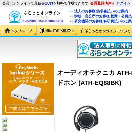
会員はオンラインで見積書(
)を
無料で作成
できます
会員登録(無料)
ログイン
見本
法人のお客様 請求書払いのご案内
学校・官公庁のお客様 校費・公費
研究機関のお客様 科研費払いのご案
オーディオテクニカ ATH-
ドホン (ATH-EQ88BK)