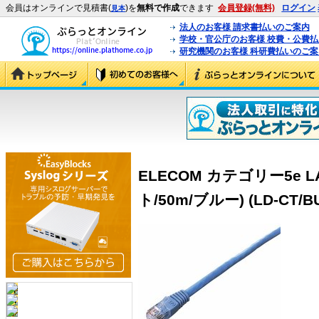
会員はオンラインで見積書(
)を
無料で作成
できます
会員登録(無料)
ログイン
見本
法人のお客様 請求書払いのご案内
学校・官公庁のお客様 校費・公費
研究機関のお客様 科研費払いのご案
ELECOM カテゴリー5e
ト/50m/ブルー) (LD-CT/BU