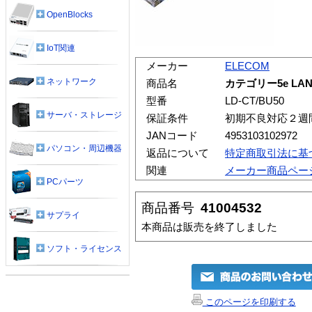
OpenBlocks
IoT関連
メーカー
ELECOM
ネットワーク
商品名
カテゴリー5e LA
型番
LD-CT/BU50
サーバ・ストレージ
保証条件
初期不良対応２週
JANコード
4953103102972
パソコン・周辺機器
返品について
特定商取引法に基
関連
メーカー商品ペー
PCパーツ
商品番号
41004532
サプライ
本商品は販売を終了しました
ソフト・ライセンス
このページを印刷する