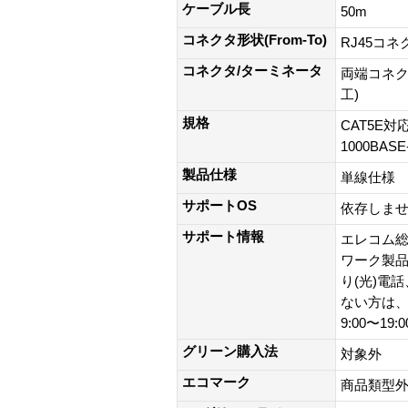
ケーブル長
50m
コネクタ形状(From-To)
RJ45コネ
コネクタ/ターミネータ
両端コネク
工)
規格
CAT5E対応
1000BAS
製品仕様
単線仕様
サポートOS
依存しま
サポート情報
エレコム総
ワーク製品以外
り(光)電
ない方は、0
9:00〜19
グリーン購入法
対象外
エコマーク
商品類型