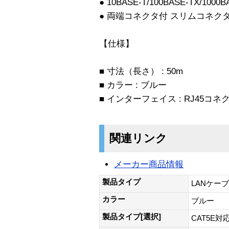
● 10BASE-T/100BASE-TX/1000
● 両端コネクタ付 スリムコネク
【仕様】
■ 寸法（長さ） : 50m
■ カラー : ブルー
■ インターフェイス : RJ45コネ
関連リンク
メーカー商品情報
製品タイプ
LANケー
カラー
ブルー
製品タイプ[選択]
CAT5E対