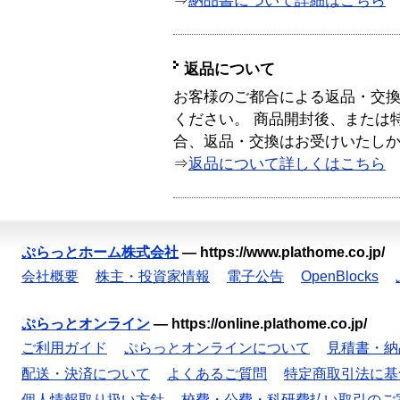
⇒
納品書について詳細はこちら
返品について
お客様のご都合による返品・交
ください。 商品開封後、または
合、返品・交換はお受けいたし
⇒
返品について詳しくはこちら
ぷらっとホーム株式会社
—
https://www.plathome.co.jp/
会社概要
株主・投資家情報
電子公告
OpenBlocks
ぷらっとオンライン
—
https://online.plathome.co.jp/
ご利用ガイド
ぷらっとオンラインについて
見積書・納
配送・決済について
よくあるご質問
特定商取引法に基
個人情報取り扱い方針
校費・公費・科研費払い取引のご