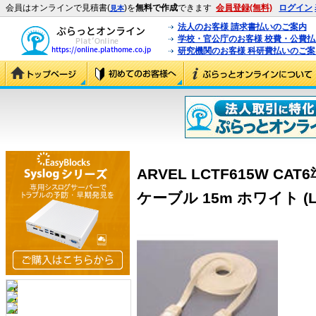
会員はオンラインで見積書(
)を
無料で作成
できます
会員登録(無料)
ログイン
見本
法人のお客様 請求書払いのご案内
学校・官公庁のお客様 校費・公費
研究機関のお客様 科研費払いのご案
ARVEL LCTF615W C
ケーブル 15m ホワイト (L