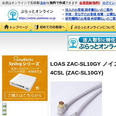
会員はオンラインで見積書(
)を
無料で作成
できます
会員登録(無料)
ログイン
見本
法人のお客様 請求書払いのご案内
学校・官公庁のお客様 校費・公費
研究機関のお客様 科研費払いのご案
LOAS ZAC-SL10GY
4CSL (ZAC-SL10GY)