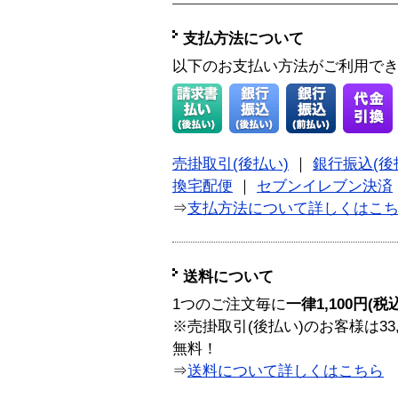
支払方法について
以下のお支払い方法がご利用で
売掛取引(後払い)
｜
銀行振込(後
換宅配便
｜
セブンイレブン決済
⇒
支払方法について詳しくはこ
送料について
1つのご注文毎に
一律1,100円(税
※売掛取引(後払い)のお客様は33
無料！
⇒
送料について詳しくはこちら