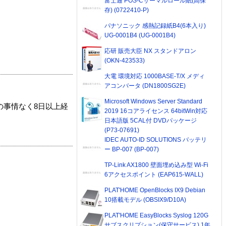
富士通 POS-Cサーマルロール紙(高保
存) (0722410-P)
パナソニック 感熱記録紙B4(6本入り)
UG-0001B4 (UG-0001B4)
応研 販売大臣 NX スタンドアロン
(OKN-423533)
大電 環境対応 1000BASE-T/X メディ
アコンバータ (DN1800SG2E)
Microsoft Windows Server Standard
の事情なく8日以上経
2019 16コアライセンス 64bitWin対応
日本語版 5CAL付 DVDパッケージ
(P73-07691)
IDEC AUTO-ID SOLUTIONS バッテリ
ー BP-007 (BP-007)
TP-Link AX1800 壁面埋め込み型 Wi-Fi
6アクセスポイント (EAP615-WALL)
PLAT'HOME OpenBlocks IX9 Debian
10搭載モデル (OBSIX9/D10A)
PLAT'HOME EasyBlocks Syslog 120G
サブスクリプション(保守サービス) 1年