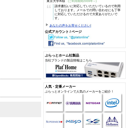
東京大学/K様
(ご利用期間2009年～)
“
請求書払いに対応していただいているので利用
しております。メールでの問い合わせにも丁寧
に対応していただけるので大変ありがたいで
す。
あなたの声をお寄せください!
公式アカウント / ページ
ぷらっとホーム社製品
当社ブランドの製品情報はこちら
人気・定番メーカー
ぷらっとオンラインで人気のメーカーをご紹介！