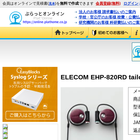
会員はオンラインで見積書(
)を
無料で作成
できます
会員登録(無料)
ログイン
見本
法人のお客様 請求書払いのご案内
学校・官公庁のお客様 校費・公費
研究機関のお客様 科研費払いのご案
ELECOM EHP-820RD tail
メ
商
型
保
J
返