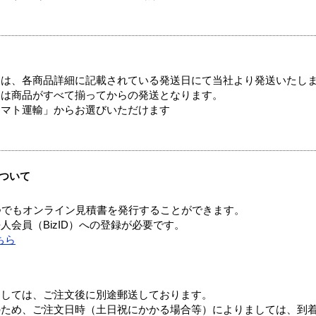
ては、各商品詳細に記載されている発送日にて当社より発送いたし
送は商品がすべて揃ってからの発送となります。
ヤマト運輸」からお選びいただけます
ついて
つでもオンライン見積書を発行することができます。
会員（BizID）への登録が必要です。
ちら
ましては、ご注文後に別途郵送しております。
のため、ご注文日時（土日祝にかかる場合等）によりましては、到