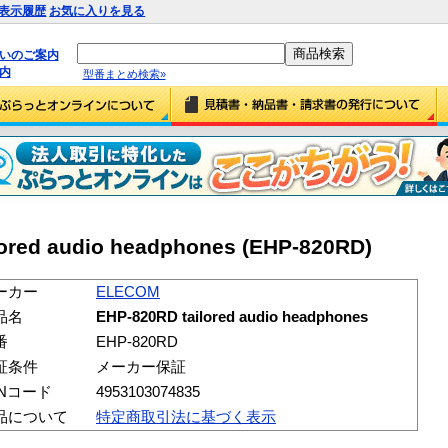
表示履歴
お気に入りを見る
払いのご案内
内
型番まとめ検索»
ored audio headphones (EHP-820RD)
ーカー
ELECOM
品名
EHP-820RD tailored audio headphones
番
EHP-820RD
証条件
メーカー保証
ANコード
4953103074835
品について
特定商取引法に基づく表示