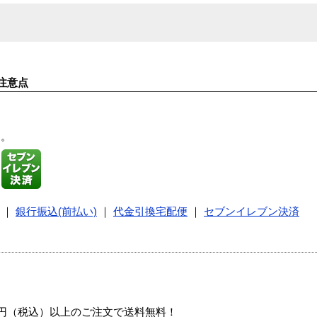
注意点
す。
｜
銀行振込(前払い)
｜
代金引換宅配便
｜
セブンイレブン決済
00円（税込）以上のご注文で送料無料！