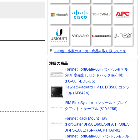
その他、多数のメーカー商品を取り扱ってます
注目の商品
Fortinet FortiGate-60Fバンドルモデル
(初年度先出しセンドバック保守付)
(FG-60F-BDL-US)
Hewlett-Packard HP LCD 8500 コンソ
ール (AF642A)
IBM Flex System コンソール・ブレイ
クアウト・ケーブル (81Y5286)
Fortinet Rack Mount Tray
(FortiGate40F/50E/60E/60F/61F/80E/8
0F/FS-108E) (SP-RACKTRAY-02)
Fortinet FortiGate-80F バンドルモデル