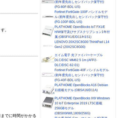
(初年度先出しセンドバック保守付)
(FG-80F-BDL-US)
Fortinet FortiGate-100F バンドルモデ
ル (初年度先出しセンドバック保守付)
(FG-100F-BDL-US)
PLAT'HOME OpenBlocks IoT FX1/E
ます。
H/W保守及びサブスクリプション1年付
属 (OBSFX1/E/D11/H1S1)
LENOVO 20X2SC8G00 ThinkPad L14
Gen2 (20X2SC8G00)
エイム電子 光ファイバーケーブル
DLC/DSC MM62.5 1m (AFP2-
DLC/DSC-62-01)
Fortinet FortiGate-40F バンドルモデル
(初年度先出しセンドバック保守付)
(FG-40F-BDL-US)
PLAT'HOME OpenBlocks A16 Debian
11搭載モデル (OBSA16/D11A)
PLAT'HOME OpenBlocks IX9 Windows
10 IoT Enterprise 2019 LTSC搭載
256GBモデル
(OBSIX9/W/L1809/256G)
着までに時間がかかる