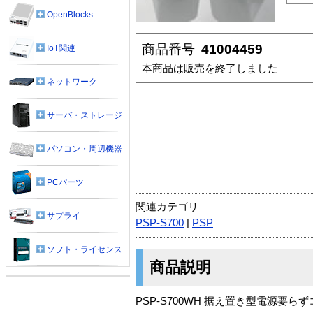
OpenBlocks
商品番号
41004459
IoT関連
本商品は販売を終了しました
ネットワーク
サーバ・ストレージ
パソコン・周辺機器
PCパーツ
関連カテゴリ
サプライ
PSP-S700
|
PSP
ソフト・ライセンス
商品説明
PSP-S700WH 据え置き型電源要