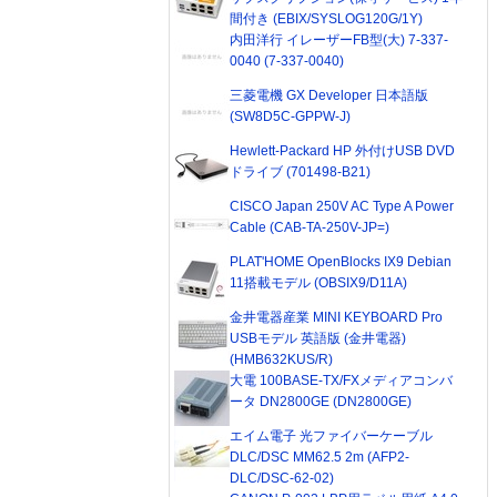
間付き (EBIX/SYSLOG120G/1Y)
内田洋行 イレーザーFB型(大) 7-337-
0040 (7-337-0040)
三菱電機 GX Developer 日本語版
(SW8D5C-GPPW-J)
Hewlett-Packard HP 外付けUSB DVD
ドライブ (701498-B21)
CISCO Japan 250V AC Type A Power
Cable (CAB-TA-250V-JP=)
PLAT'HOME OpenBlocks IX9 Debian
11搭載モデル (OBSIX9/D11A)
金井電器産業 MINI KEYBOARD Pro
USBモデル 英語版 (金井電器)
(HMB632KUS/R)
大電 100BASE-TX/FXメディアコンバ
ータ DN2800GE (DN2800GE)
エイム電子 光ファイバーケーブル
DLC/DSC MM62.5 2m (AFP2-
DLC/DSC-62-02)