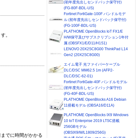
(初年度先出しセンドバック保守付)
(FG-80F-BDL-US)
Fortinet FortiGate-100F バンドルモデ
ル (初年度先出しセンドバック保守付)
(FG-100F-BDL-US)
PLAT'HOME OpenBlocks IoT FX1/E
ます。
H/W保守及びサブスクリプション1年付
属 (OBSFX1/E/D11/H1S1)
LENOVO 20X2SC8G00 ThinkPad L14
Gen2 (20X2SC8G00)
エイム電子 光ファイバーケーブル
DLC/DSC MM62.5 1m (AFP2-
DLC/DSC-62-01)
Fortinet FortiGate-40F バンドルモデル
(初年度先出しセンドバック保守付)
(FG-40F-BDL-US)
PLAT'HOME OpenBlocks A16 Debian
11搭載モデル (OBSA16/D11A)
PLAT'HOME OpenBlocks IX9 Windows
10 IoT Enterprise 2019 LTSC搭載
256GBモデル
(OBSIX9/W/L1809/256G)
着までに時間がかかる