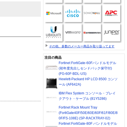
その他、多数のメーカー商品を取り扱ってます
注目の商品
Fortinet FortiGate-60Fバンドルモデル
(初年度先出しセンドバック保守付)
(FG-60F-BDL-US)
Hewlett-Packard HP LCD 8500 コンソ
ール (AF642A)
IBM Flex System コンソール・ブレイ
クアウト・ケーブル (81Y5286)
Fortinet Rack Mount Tray
(FortiGate40F/50E/60E/60F/61F/80E/8
0F/FS-108E) (SP-RACKTRAY-02)
Fortinet FortiGate-80F バンドルモデル