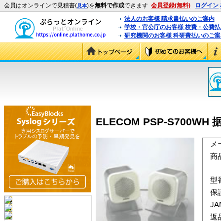
会員はオンラインで見積書(
)を
無料で作成
できます
会員登録(無料)
ログイン
見本
法人のお客様 請求書払いのご案内
学校・官公庁のお客様 校費・公費
研究機関のお客様 科研費払いのご案
ELECOM PSP-S700
メ
商
型
保
J
返