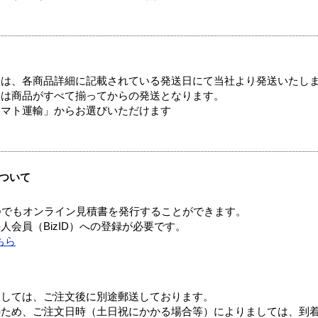
ては、各商品詳細に記載されている発送日にて当社より発送いたし
送は商品がすべて揃ってからの発送となります。
ヤマト運輸」からお選びいただけます
ついて
つでもオンライン見積書を発行することができます。
会員（BizID）への登録が必要です。
ちら
ましては、ご注文後に別途郵送しております。
のため、ご注文日時（土日祝にかかる場合等）によりましては、到