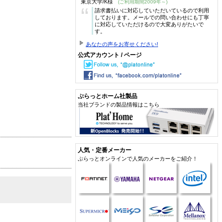
東京大学/K様
(ご利用期間2009年～)
“
請求書払いに対応していただいているので利用
しております。メールでの問い合わせにも丁寧
に対応していただけるので大変ありがたいで
す。
あなたの声をお寄せください!
公式アカウント / ページ
ぷらっとホーム社製品
当社ブランドの製品情報はこちら
人気・定番メーカー
ぷらっとオンラインで人気のメーカーをご紹介！