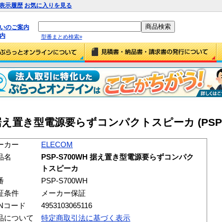
表示履歴
お気に入りを見る
払いのご案内
内
型番まとめ検索»
WH 据え置き型電源要らずコンパクトスピーカ (PSP-
ーカー
ELECOM
品名
PSP-S700WH 据え置き型電源要らずコンパク
トスピーカ
番
PSP-S700WH
証条件
メーカー保証
ANコード
4953103065116
品について
特定商取引法に基づく表示