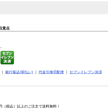
注意点
す。
｜
銀行振込(前払い)
｜
代金引換宅配便
｜
セブンイレブン決済
00円（税込）以上のご注文で送料無料！