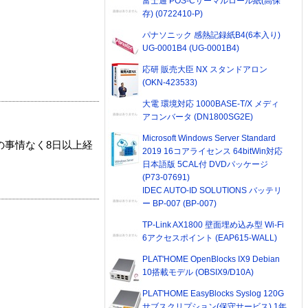
富士通 POS-Cサーマルロール紙(高保
存) (0722410-P)
パナソニック 感熱記録紙B4(6本入り)
UG-0001B4 (UG-0001B4)
応研 販売大臣 NX スタンドアロン
(OKN-423533)
大電 環境対応 1000BASE-T/X メディ
アコンバータ (DN1800SG2E)
Microsoft Windows Server Standard
の事情なく8日以上経
2019 16コアライセンス 64bitWin対応
日本語版 5CAL付 DVDパッケージ
(P73-07691)
IDEC AUTO-ID SOLUTIONS バッテリ
ー BP-007 (BP-007)
TP-Link AX1800 壁面埋め込み型 Wi-Fi
6アクセスポイント (EAP615-WALL)
PLAT'HOME OpenBlocks IX9 Debian
10搭載モデル (OBSIX9/D10A)
PLAT'HOME EasyBlocks Syslog 120G
サブスクリプション(保守サービス) 1年