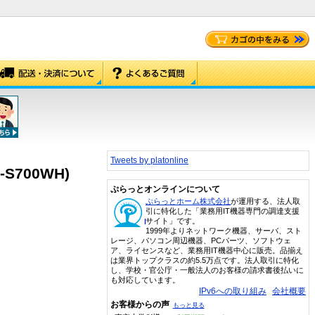
Tweets by platonline
S700WH)
ぷらっとオンラインについて
ぷらっとホーム株式会社
が運用する、法人取
引に特化した「業務用IT機器専門の調達支援
サイト」です。
1999年よりネットワーク機器、サーバ、スト
レージ、パソコン周辺機器、PCパーツ、ソフトウェ
ア、ライセンスなど、業務用IT機器中心に販売。品揃え
は業界トップクラスの約5.5万点です。法人取引に特化
し、学校・官公庁・一般法人のお客様の請求書後払いに
も対応しています。
IPv6への取り組み
会社概要
お客様からの声
もっと見る