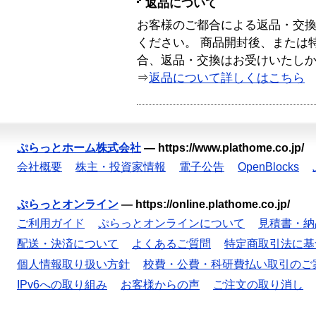
返品について
お客様のご都合による返品・交
ください。 商品開封後、または
合、返品・交換はお受けいたし
⇒
返品について詳しくはこちら
ぷらっとホーム株式会社
—
https://www.plathome.co.jp/
会社概要
株主・投資家情報
電子公告
OpenBlocks
ぷらっとオンライン
—
https://online.plathome.co.jp/
ご利用ガイド
ぷらっとオンラインについて
見積書・納
配送・決済について
よくあるご質問
特定商取引法に基
個人情報取り扱い方針
校費・公費・科研費払い取引のご
IPv6への取り組み
お客様からの声
ご注文の取り消し