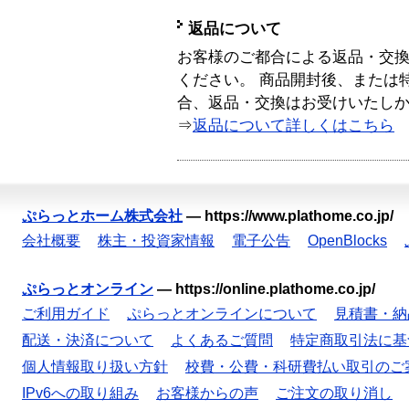
返品について
お客様のご都合による返品・交
ください。 商品開封後、または
合、返品・交換はお受けいたし
⇒
返品について詳しくはこちら
ぷらっとホーム株式会社
—
https://www.plathome.co.jp/
会社概要
株主・投資家情報
電子公告
OpenBlocks
ぷらっとオンライン
—
https://online.plathome.co.jp/
ご利用ガイド
ぷらっとオンラインについて
見積書・納
配送・決済について
よくあるご質問
特定商取引法に基
個人情報取り扱い方針
校費・公費・科研費払い取引のご
IPv6への取り組み
お客様からの声
ご注文の取り消し