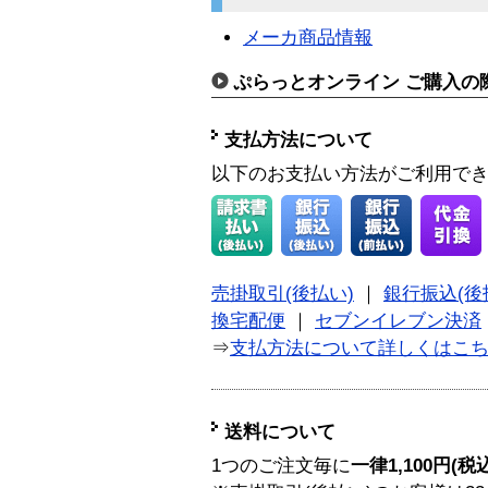
メーカ商品情報
ぷらっとオンライン ご購入の
支払方法について
以下のお支払い方法がご利用で
売掛取引(後払い)
｜
銀行振込(後
換宅配便
｜
セブンイレブン決済
⇒
支払方法について詳しくはこ
送料について
1つのご注文毎に
一律1,100円(税