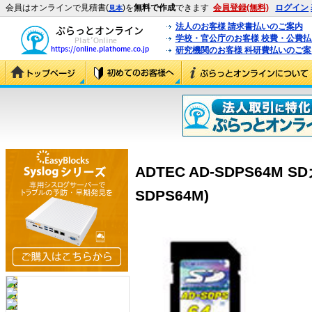
会員はオンラインで見積書(
)を
無料で作成
できます
会員登録(無料)
ログイン
見本
法人のお客様 請求書払いのご案内
学校・官公庁のお客様 校費・公費
研究機関のお客様 科研費払いのご案
ADTEC AD-SDPS64M SD
SDPS64M)