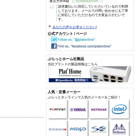
東京大学/K様
(ご利用期間2009年～)
“
請求書払いに対応していただいているので利用
しております。メールでの問い合わせにも丁寧
に対応していただけるので大変ありがたいで
す。
あなたの声をお寄せください!
公式アカウント / ページ
ぷらっとホーム社製品
当社ブランドの製品情報はこちら
人気・定番メーカー
ぷらっとオンラインで人気のメーカーをご紹介！