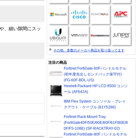
下や、細い隙間にスッ
その他、多数のメーカー商品を取り扱ってます
注目の商品
Fortinet FortiGate-60Fバンドルモデル
(初年度先出しセンドバック保守付)
(FG-60F-BDL-US)
Hewlett-Packard HP LCD 8500 コンソ
ール (AF642A)
IBM Flex System コンソール・ブレイ
クアウト・ケーブル (81Y5286)
Fortinet Rack Mount Tray
(FortiGate40F/50E/60E/60F/61F/80E/8
0F/FS-108E) (SP-RACKTRAY-02)
Fortinet FortiGate-80F バンドルモデル