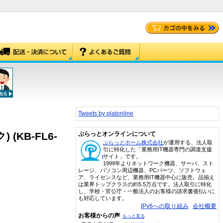
Tweets by platonline
(KB-FL6-
ぷらっとオンラインについて
ぷらっとホーム株式会社
が運用する、法人取
引に特化した「業務用IT機器専門の調達支援
サイト」です。
1999年よりネットワーク機器、サーバ、スト
レージ、パソコン周辺機器、PCパーツ、ソフトウェ
ア、ライセンスなど、業務用IT機器中心に販売。品揃え
は業界トップクラスの約5.5万点です。法人取引に特化
し、学校・官公庁・一般法人のお客様の請求書後払いに
も対応しています。
IPv6への取り組み
会社概要
お客様からの声
もっと見る