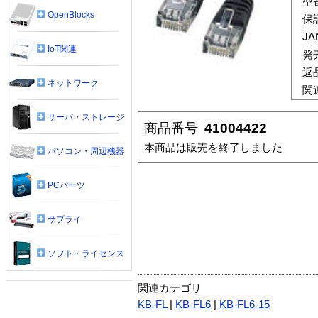
型
OpenBlocks
保
J
IoT関連
発
返
ネットワーク
関
サーバ・ストレージ
商品番号
41004422
本商品は販売を終了しました
パソコン・周辺機器
PCパーツ
サプライ
ソフト・ライセンス
関連カテゴリ
KB-FL
|
KB-FL6
|
KB-FL6-15