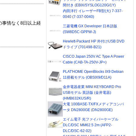
間付き (EBIX/SYSLOG120G/1Y)
内田洋行 イレーザーFB型(大) 7-337-
0040 (7-337-0040)
の事情なく8日以上経
三菱電機 GX Developer 日本語版
(SW8D5C-GPPW-J)
Hewlett-Packard HP 外付けUSB DVD
ドライブ (701498-B21)
CISCO Japan 250V AC Type A Power
Cable (CAB-TA-250V-JP=)
PLAT'HOME OpenBlocks IX9 Debian
11搭載モデル (OBSIX9/D11A)
金井電器産業 MINI KEYBOARD Pro
USBモデル 英語版 (金井電器)
(HMB632KUS/R)
大電 100BASE-TX/FXメディアコンバ
ータ DN2800GE (DN2800GE)
エイム電子 光ファイバーケーブル
DLC/DSC MM62.5 2m (AFP2-
DLC/DSC-62-02)