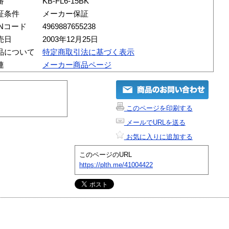
番
KB-FL6-15BK
証条件
メーカー保証
ANコード
4969887655238
売日
2003年12月25日
品について
特定商取引法に基づく表示
連
メーカー商品ページ
このページを印刷する
メールでURLを送る
お気に入りに追加する
このページのURL
https://plth.me/41004422