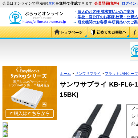
会員はオンラインで見積書(
)を
無料で作成
できます
会員登録(無料)
ログイン
見本
法人のお客様 請求書払いのご案内
学校・官公庁のお客様 校費・公費
研究機関のお客様 科研費払いのご案
ホーム
>
サンワサプライ
>
フラットLANケー
サンワサプライ KB-FL6-
15BK)
メ
シ
商