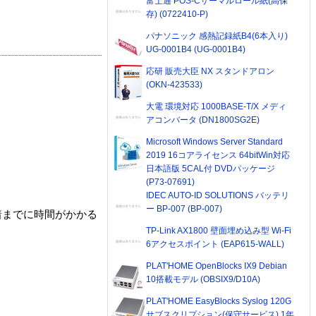
富士通 POS-Cサーマルロール紙(高保
存) (0722410-P)
パナソニック 感熱記録紙B4(6本入り)
UG-0001B4 (UG-0001B4)
応研 販売大臣 NX スタンドアロン
(OKN-423533)
大電 環境対応 1000BASE-T/X メディ
アコンバータ (DN1800SG2E)
Microsoft Windows Server Standard
2019 16コアライセンス 64bitWin対応
日本語版 5CAL付 DVDパッケージ
(P73-07691)
IDEC AUTO-ID SOLUTIONS バッテリ
ー BP-007 (BP-007)
着までに時間がかかる
TP-Link AX1800 壁面埋め込み型 Wi-Fi
6アクセスポイント (EAP615-WALL)
PLAT'HOME OpenBlocks IX9 Debian
10搭載モデル (OBSIX9/D10A)
PLAT'HOME EasyBlocks Syslog 120G
サブスクリプション(保守サービス) 1年