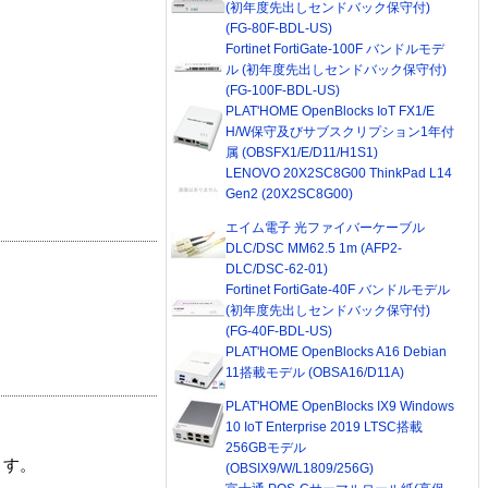
(初年度先出しセンドバック保守付)
(FG-80F-BDL-US)
Fortinet FortiGate-100F バンドルモデ
ル (初年度先出しセンドバック保守付)
(FG-100F-BDL-US)
PLAT'HOME OpenBlocks IoT FX1/E
H/W保守及びサブスクリプション1年付
属 (OBSFX1/E/D11/H1S1)
LENOVO 20X2SC8G00 ThinkPad L14
Gen2 (20X2SC8G00)
エイム電子 光ファイバーケーブル
DLC/DSC MM62.5 1m (AFP2-
DLC/DSC-62-01)
Fortinet FortiGate-40F バンドルモデル
(初年度先出しセンドバック保守付)
(FG-40F-BDL-US)
PLAT'HOME OpenBlocks A16 Debian
11搭載モデル (OBSA16/D11A)
PLAT'HOME OpenBlocks IX9 Windows
10 IoT Enterprise 2019 LTSC搭載
256GBモデル
ます。
(OBSIX9/W/L1809/256G)