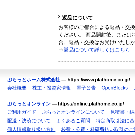
返品について
お客様のご都合による返品・交
ください。 商品開封後、または
合、返品・交換はお受けいたし
⇒
返品について詳しくはこちら
ぷらっとホーム株式会社
—
https://www.plathome.co.jp/
会社概要
株主・投資家情報
電子公告
OpenBlocks
ぷらっとオンライン
—
https://online.plathome.co.jp/
ご利用ガイド
ぷらっとオンラインについて
見積書・納
配送・決済について
よくあるご質問
特定商取引法に基
個人情報取り扱い方針
校費・公費・科研費払い取引のご