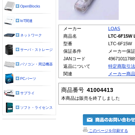
OpenBlocks
IoT関連
メーカー
LOAS
ネットワーク
商品名
LTC-6F15
型番
LTC-6F15W
サーバ・ストレージ
保証条件
メーカー保
JANコード
49671011788
パソコン・周辺機器
返品について
特定商取引
関連
メーカー商
PCパーツ
商品番号
41004413
サプライ
本商品は販売を終了しました
ソフト・ライセンス
このページを印刷する