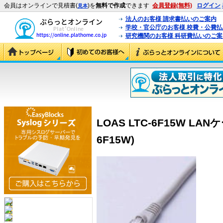
会員はオンラインで見積書(
)を
無料で作成
できます
会員登録(無料)
ログイン
見本
法人のお客様 請求書払いのご案内
学校・官公庁のお客様 校費・公費
研究機関のお客様 科研費払いのご案
LOAS LTC-6F15W LA
6F15W)