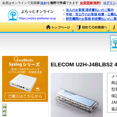
会員はオンラインで見積書(
)を
無料で作成
できます
会員登録(無料)
ログイン
見本
法人のお客様 請求書払いのご案内
学校・官公庁のお客様 校費・公費
研究機関のお客様 科研費払いのご案
ELECOM U2H-J4BLBS2 
メ
商
型
保
J
返