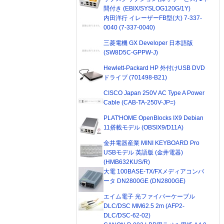
間付き (EBIX/SYSLOG120G/1Y)
内田洋行 イレーザーFB型(大) 7-337-
0040 (7-337-0040)
三菱電機 GX Developer 日本語版
(SW8D5C-GPPW-J)
Hewlett-Packard HP 外付けUSB DVD
ドライブ (701498-B21)
CISCO Japan 250V AC Type A Power
Cable (CAB-TA-250V-JP=)
PLAT'HOME OpenBlocks IX9 Debian
11搭載モデル (OBSIX9/D11A)
金井電器産業 MINI KEYBOARD Pro
USBモデル 英語版 (金井電器)
(HMB632KUS/R)
大電 100BASE-TX/FXメディアコンバ
ータ DN2800GE (DN2800GE)
エイム電子 光ファイバーケーブル
DLC/DSC MM62.5 2m (AFP2-
DLC/DSC-62-02)