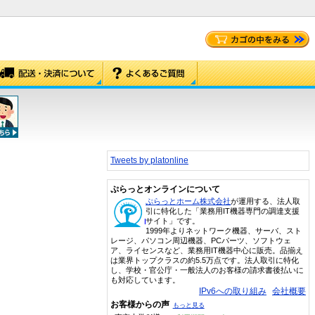
Tweets by platonline
ぷらっとオンラインについて
ぷらっとホーム株式会社
が運用する、法人取
引に特化した「業務用IT機器専門の調達支援
サイト」です。
1999年よりネットワーク機器、サーバ、スト
レージ、パソコン周辺機器、PCパーツ、ソフトウェ
ア、ライセンスなど、業務用IT機器中心に販売。品揃え
は業界トップクラスの約5.5万点です。法人取引に特化
し、学校・官公庁・一般法人のお客様の請求書後払いに
も対応しています。
IPv6への取り組み
会社概要
お客様からの声
もっと見る