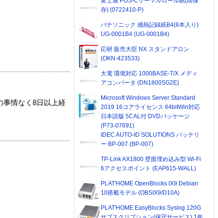
富士通 POS-Cサーマルロール紙(高保
存) (0722410-P)
パナソニック 感熱記録紙B4(6本入り)
UG-0001B4 (UG-0001B4)
応研 販売大臣 NX スタンドアロン
(OKN-423533)
大電 環境対応 1000BASE-T/X メディ
アコンバータ (DN1800SG2E)
Microsoft Windows Server Standard
の事情なく8日以上経
2019 16コアライセンス 64bitWin対応
日本語版 5CAL付 DVDパッケージ
(P73-07691)
IDEC AUTO-ID SOLUTIONS バッテリ
ー BP-007 (BP-007)
TP-Link AX1800 壁面埋め込み型 Wi-Fi
6アクセスポイント (EAP615-WALL)
PLAT'HOME OpenBlocks IX9 Debian
10搭載モデル (OBSIX9/D10A)
PLAT'HOME EasyBlocks Syslog 120G
サブスクリプション(保守サービス) 1年