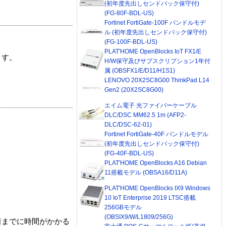
(初年度先出しセンドバック保守付)
(FG-80F-BDL-US)
Fortinet FortiGate-100F バンドルモデ
ル (初年度先出しセンドバック保守付)
(FG-100F-BDL-US)
PLAT'HOME OpenBlocks IoT FX1/E
ます。
H/W保守及びサブスクリプション1年付
属 (OBSFX1/E/D11/H1S1)
LENOVO 20X2SC8G00 ThinkPad L14
Gen2 (20X2SC8G00)
エイム電子 光ファイバーケーブル
DLC/DSC MM62.5 1m (AFP2-
DLC/DSC-62-01)
Fortinet FortiGate-40F バンドルモデル
(初年度先出しセンドバック保守付)
(FG-40F-BDL-US)
PLAT'HOME OpenBlocks A16 Debian
11搭載モデル (OBSA16/D11A)
PLAT'HOME OpenBlocks IX9 Windows
10 IoT Enterprise 2019 LTSC搭載
256GBモデル
(OBSIX9/W/L1809/256G)
着までに時間がかかる