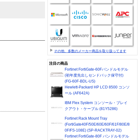
その他、多数のメーカー商品を取り扱ってます
注目の商品
Fortinet FortiGate-60Fバンドルモデル
(初年度先出しセンドバック保守付)
(FG-60F-BDL-US)
Hewlett-Packard HP LCD 8500 コンソ
ール (AF642A)
IBM Flex System コンソール・ブレイ
クアウト・ケーブル (81Y5286)
Fortinet Rack Mount Tray
(FortiGate40F/50E/60E/60F/61F/80E/8
0F/FS-108E) (SP-RACKTRAY-02)
Fortinet FortiGate-80F バンドルモデル