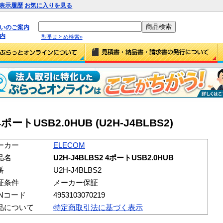
表示履歴
お気に入りを見る
払いのご案内
内
型番まとめ検索»
4ポートUSB2.0HUB (U2H-J4BLBS2)
ーカー
ELECOM
品名
U2H-J4BLBS2 4ポートUSB2.0HUB
番
U2H-J4BLBS2
証条件
メーカー保証
ANコード
4953103070219
品について
特定商取引法に基づく表示