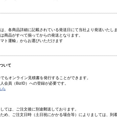
ては、各商品詳細に記載されている発送日にて当社より発送いたし
送は商品がすべて揃ってからの発送となります。
ヤマト運輸」からお選びいただけます
ついて
つでもオンライン見積書を発行することができます。
会員（BizID）への登録が必要です。
ちら
ましては、ご注文後に別途郵送しております。
のため、ご注文日時（土日祝にかかる場合等）によりましては、到