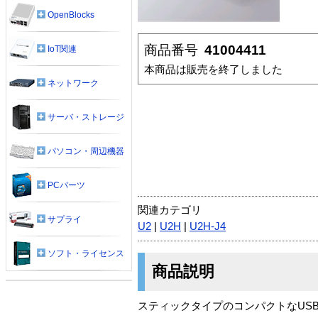
OpenBlocks
商品番号
41004411
IoT関連
本商品は販売を終了しました
ネットワーク
サーバ・ストレージ
パソコン・周辺機器
PCパーツ
関連カテゴリ
サプライ
U2
|
U2H
|
U2H-J4
ソフト・ライセンス
商品説明
スティックタイプのコンパクトなUS