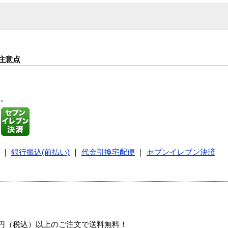
注意点
す。
｜
銀行振込(前払い)
｜
代金引換宅配便
｜
セブンイレブン決済
00円（税込）以上のご注文で送料無料！