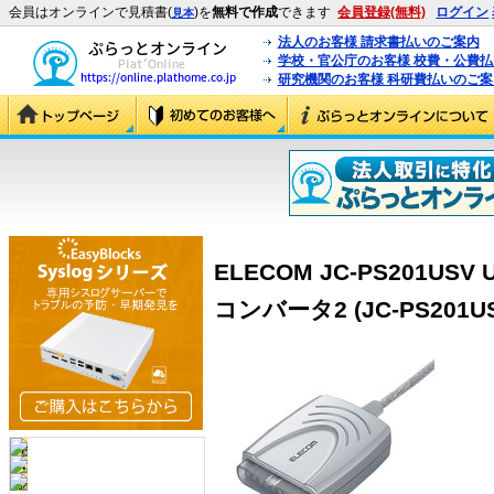
会員はオンラインで見積書(
)を
無料で作成
できます
会員登録(無料)
ログイン
見本
法人のお客様 請求書払いのご案内
学校・官公庁のお客様 校費・公費
研究機関のお客様 科研費払いのご案
ELECOM JC-PS201US
コンバータ2 (JC-PS201US