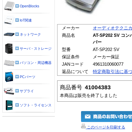
OpenBlocks
IoT関連
メーカー
オーディオテクニ
ネットワーク
商品名
AT-SP202 SV
バー
サーバ・ストレージ
型番
AT-SP202 SV
保証条件
メーカー保証
パソコン・周辺機器
JANコード
4961310060077
返品について
特定商取引法に基
PCパーツ
商品番号
41004383
サプライ
本商品は販売を終了しました
ソフト・ライセンス
このページを印刷する