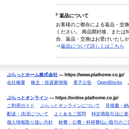
返品について
お客様のご都合による返品・交
ください。 商品開封後、または
合、返品・交換はお受けいたし
⇒
返品について詳しくはこちら
ぷらっとホーム株式会社
—
https://www.plathome.co.jp/
会社概要
株主・投資家情報
電子公告
OpenBlocks
ぷらっとオンライン
—
https://online.plathome.co.jp/
ご利用ガイド
ぷらっとオンラインについて
見積書・納
配送・決済について
よくあるご質問
特定商取引法に基
個人情報取り扱い方針
校費・公費・科研費払い取引のご