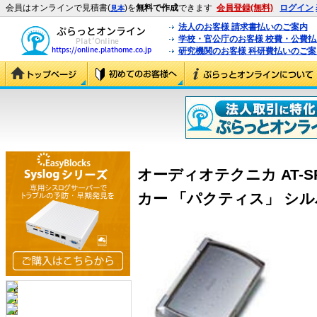
会員はオンラインで見積書(
)を
無料で作成
できます
会員登録(無料)
ログイン
見本
法人のお客様 請求書払いのご案内
学校・官公庁のお客様 校費・公費
研究機関のお客様 科研費払いのご案
オーディオテクニカ AT-S
カー 「パクティス」 シルバー 