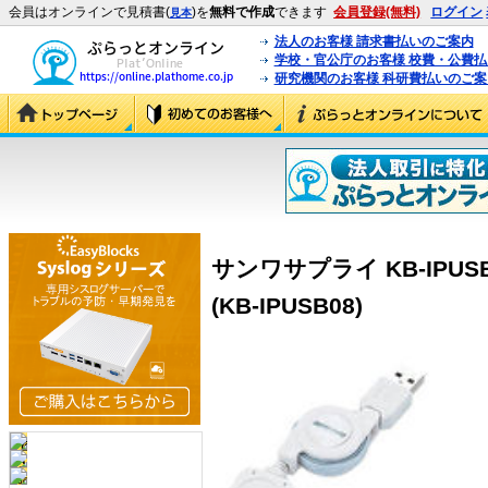
会員はオンラインで見積書(
)を
無料で作成
できます
会員登録(無料)
ログイン
見本
法人のお客様 請求書払いのご案内
学校・官公庁のお客様 校費・公費
研究機関のお客様 科研費払いのご案
サンワサプライ KB-IPUSB
(KB-IPUSB08)