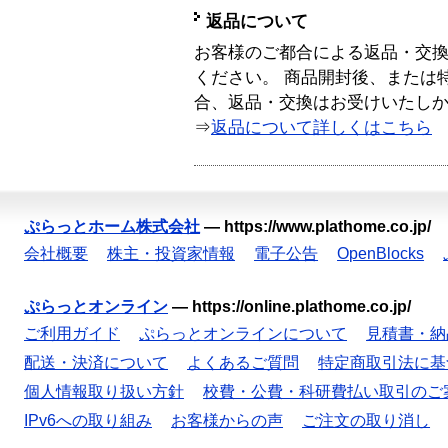
返品について
お客様のご都合による返品・交
ください。 商品開封後、または
合、返品・交換はお受けいたし
⇒
返品について詳しくはこちら
ぷらっとホーム株式会社
—
https://www.plathome.co.jp/
会社概要
株主・投資家情報
電子公告
OpenBlocks
ぷらっとオンライン
—
https://online.plathome.co.jp/
ご利用ガイド
ぷらっとオンラインについて
見積書・納
配送・決済について
よくあるご質問
特定商取引法に基
個人情報取り扱い方針
校費・公費・科研費払い取引のご
IPv6への取り組み
お客様からの声
ご注文の取り消し