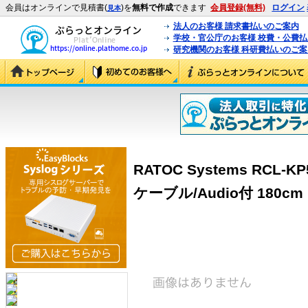
会員はオンラインで見積書(
)を
無料で作成
できます
会員登録(無料)
ログイン
見本
法人のお客様 請求書払いのご案内
学校・官公庁のお客様 校費・公費
研究機関のお客様 科研費払いのご案
RATOC Systems RCL
ケーブル/Audio付 180cm (