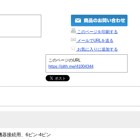
このページを印刷する
メールでURLを送る
お気に入りに追加する
このページのURL
https://plth.me/41004344
機器接続用、6ピン-4ピン