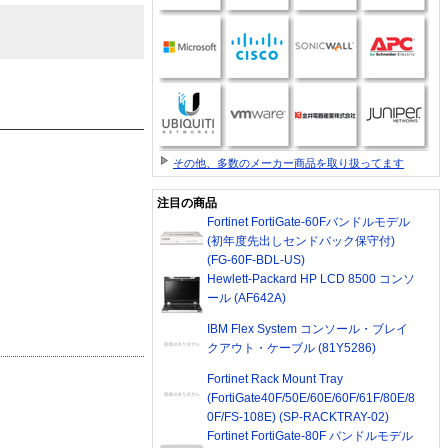
その他、多数のメーカー商品を取り扱ってます
注目の商品
Fortinet FortiGate-60Fバンドルモデル
(初年度先出しセンドバック保守付)
(FG-60F-BDL-US)
Hewlett-Packard HP LCD 8500 コンソ
ール (AF642A)
IBM Flex System コンソール・ブレイ
クアウト・ケーブル (81Y5286)
Fortinet Rack Mount Tray
(FortiGate40F/50E/60E/60F/61F/80E/8
0F/FS-108E) (SP-RACKTRAY-02)
Fortinet FortiGate-80F バンドルモデル