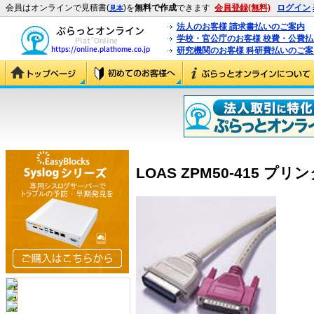
会員はオンラインで見積書(
)を
無料で作成
できます
会員登録(無料)
ログイン
見本
法人のお客様 請求書払いのご案内
学校・官公庁のお客様 校費・公費
研究機関のお客様 科研費払いのご案
LOAS ZPM50-415 プリン