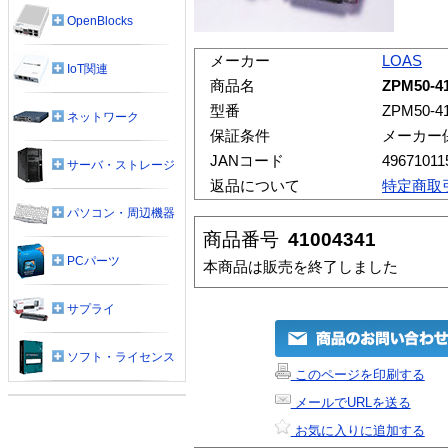
OpenBlocks
メーカー
LOAS
IoT関連
商品名
ZPM50
型番
ZPM50-4
ネットワーク
保証条件
メーカー
JANコード
49671011
サーバ・ストレージ
返品について
特定商取
パソコン・周辺機器
商品番号
41004341
PCパーツ
本商品は販売を終了しました
サプライ
ソフト・ライセンス
このページを印刷する
メールでURLを送る
お気に入りに追加する