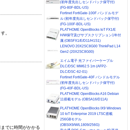
(初年度先出しセンドバック保守付)
(FG-80F-BDL-US)
Fortinet FortiGate-100F バンドルモデ
ル (初年度先出しセンドバック保守付)
(FG-100F-BDL-US)
PLAT'HOME OpenBlocks IoT FX1/E
ます。
H/W保守及びサブスクリプション1年付
属 (OBSFX1/E/D11/H1S1)
LENOVO 20X2SC8G00 ThinkPad L14
Gen2 (20X2SC8G00)
エイム電子 光ファイバーケーブル
DLC/DSC MM62.5 1m (AFP2-
DLC/DSC-62-01)
Fortinet FortiGate-40F バンドルモデル
(初年度先出しセンドバック保守付)
(FG-40F-BDL-US)
PLAT'HOME OpenBlocks A16 Debian
11搭載モデル (OBSA16/D11A)
PLAT'HOME OpenBlocks IX9 Windows
10 IoT Enterprise 2019 LTSC搭載
256GBモデル
(OBSIX9/W/L1809/256G)
着までに時間がかかる