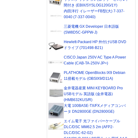
間付き (EBIX/SYSLOG120G/1Y)
内田洋行 イレーザーFB型(大) 7-337-
0040 (7-337-0040)
三菱電機 GX Developer 日本語版
(SW8D5C-GPPW-J)
Hewlett-Packard HP 外付けUSB DVD
ドライブ (701498-B21)
CISCO Japan 250V AC Type A Power
Cable (CAB-TA-250V-JP=)
PLAT'HOME OpenBlocks IX9 Debian
11搭載モデル (OBSIX9/D11A)
金井電器産業 MINI KEYBOARD Pro
USBモデル 英語版 (金井電器)
(HMB632KUS/R)
大電 100BASE-TX/FXメディアコンバ
ータ DN2800GE (DN2800GE)
エイム電子 光ファイバーケーブル
DLC/DSC MM62.5 2m (AFP2-
DLC/DSC-62-02)