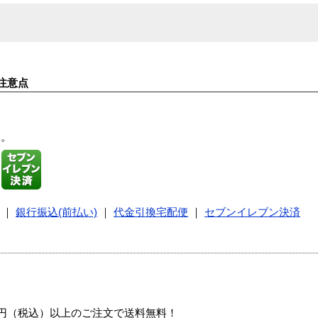
注意点
す。
｜
銀行振込(前払い)
｜
代金引換宅配便
｜
セブンイレブン決済
00円（税込）以上のご注文で送料無料！