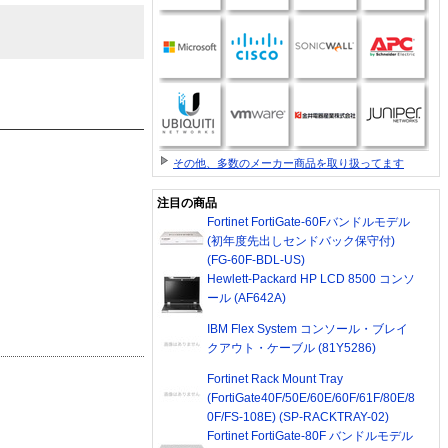
その他、多数のメーカー商品を取り扱ってます
注目の商品
Fortinet FortiGate-60Fバンドルモデル
(初年度先出しセンドバック保守付)
(FG-60F-BDL-US)
Hewlett-Packard HP LCD 8500 コンソ
ール (AF642A)
IBM Flex System コンソール・ブレイ
クアウト・ケーブル (81Y5286)
Fortinet Rack Mount Tray
(FortiGate40F/50E/60E/60F/61F/80E/8
0F/FS-108E) (SP-RACKTRAY-02)
Fortinet FortiGate-80F バンドルモデル