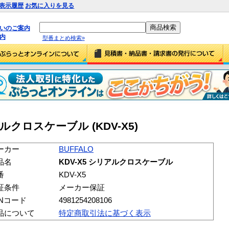
表示履歴
お気に入りを見る
払いのご案内
内
型番まとめ検索»
リアルクロスケーブル (KDV-X5)
ーカー
BUFFALO
品名
KDV-X5 シリアルクロスケーブル
番
KDV-X5
証条件
メーカー保証
ANコード
4981254208106
品について
特定商取引法に基づく表示