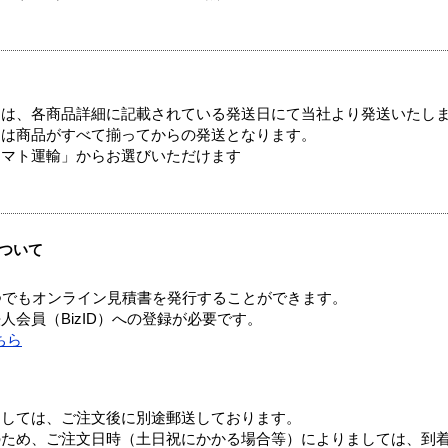
ては、各商品詳細に記載されている発送日にて当社より発送いたし
送は商品がすべて揃ってからの発送となります。
ヤマト運輸」からお選びいただけます
ついて
つでもオンライン見積書を発行することができます。
会員（BizID）への登録が必要です。
ちら
ましては、ご注文後に別途郵送しております。
のため、ご注文日時（土日祝にかかる場合等）によりましては、到