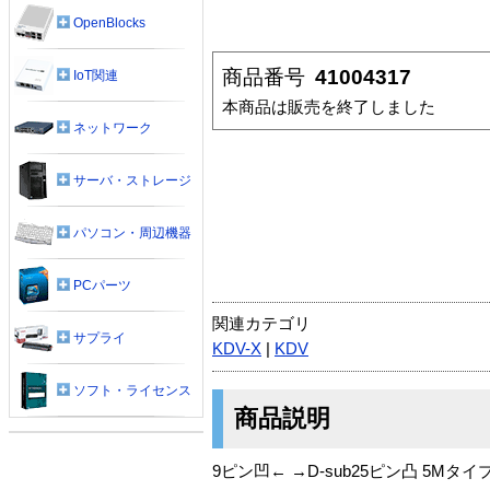
OpenBlocks
商品番号
41004317
IoT関連
本商品は販売を終了しました
ネットワーク
サーバ・ストレージ
パソコン・周辺機器
PCパーツ
関連カテゴリ
サプライ
KDV-X
|
KDV
ソフト・ライセンス
商品説明
9ピン凹← →D-sub25ピン凸 5Mタイ