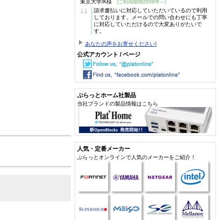
東京大学/K様
(ご利用期間2009年～)
“
請求書払いに対応していただいているので利用
しております。メールでの問い合わせにも丁寧
に対応していただけるので大変ありがたいで
す。
あなたの声をお寄せください!
公式アカウント / ページ
ぷらっとホーム社製品
当社ブランドの製品情報はこちら
人気・定番メーカー
ぷらっとオンラインで人気のメーカーをご紹介！