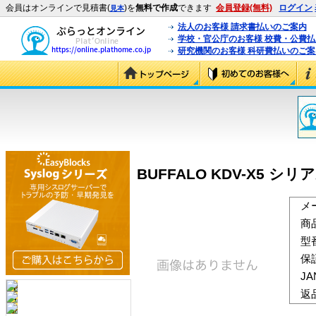
会員はオンラインで見積書(
)を
無料で作成
できます
会員登録(無料)
ログイン
見本
法人のお客様 請求書払いのご案内
学校・官公庁のお客様 校費・公費
研究機関のお客様 科研費払いのご案
BUFFALO KDV-X5 シ
メ
商
型
保
J
返