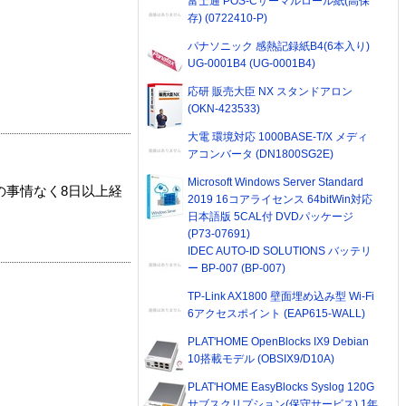
富士通 POS-Cサーマルロール紙(高保
存) (0722410-P)
パナソニック 感熱記録紙B4(6本入り)
UG-0001B4 (UG-0001B4)
応研 販売大臣 NX スタンドアロン
(OKN-423533)
大電 環境対応 1000BASE-T/X メディ
アコンバータ (DN1800SG2E)
Microsoft Windows Server Standard
の事情なく8日以上経
2019 16コアライセンス 64bitWin対応
日本語版 5CAL付 DVDパッケージ
(P73-07691)
IDEC AUTO-ID SOLUTIONS バッテリ
ー BP-007 (BP-007)
TP-Link AX1800 壁面埋め込み型 Wi-Fi
6アクセスポイント (EAP615-WALL)
PLAT'HOME OpenBlocks IX9 Debian
10搭載モデル (OBSIX9/D10A)
PLAT'HOME EasyBlocks Syslog 120G
サブスクリプション(保守サービス) 1年