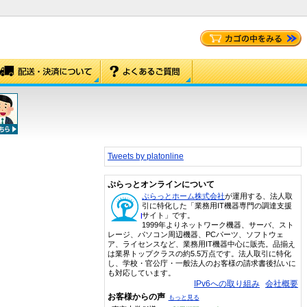
Tweets by platonline
ぷらっとオンラインについて
ぷらっとホーム株式会社
が運用する、法人取
引に特化した「業務用IT機器専門の調達支援
サイト」です。
1999年よりネットワーク機器、サーバ、スト
レージ、パソコン周辺機器、PCパーツ、ソフトウェ
ア、ライセンスなど、業務用IT機器中心に販売。品揃え
は業界トップクラスの約5.5万点です。法人取引に特化
し、学校・官公庁・一般法人のお客様の請求書後払いに
も対応しています。
IPv6への取り組み
会社概要
お客様からの声
もっと見る