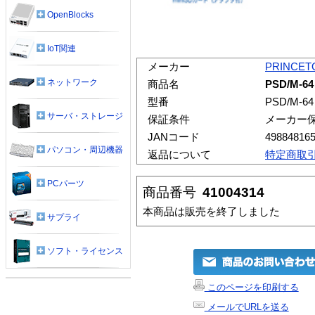
OpenBlocks
IoT関連
メーカー
PRINCET
ネットワーク
商品名
PSD/M-6
型番
PSD/M-64
サーバ・ストレージ
保証条件
メーカー
JANコード
49884816
パソコン・周辺機器
返品について
特定商取
PCパーツ
商品番号
41004314
本商品は販売を終了しました
サプライ
ソフト・ライセンス
このページを印刷する
メールでURLを送る