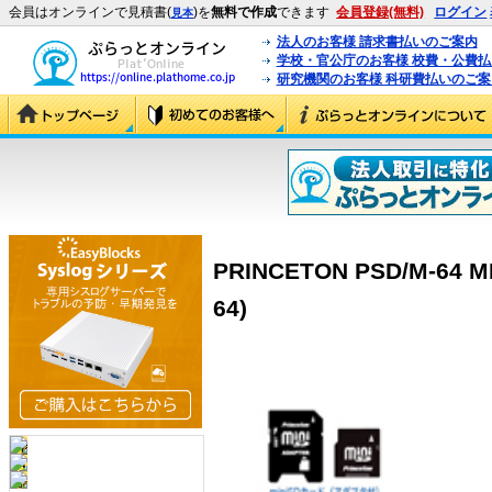
会員はオンラインで見積書(
)を
無料で作成
できます
会員登録(無料)
ログイン
見本
法人のお客様 請求書払いのご案内
学校・官公庁のお客様 校費・公費
研究機関のお客様 科研費払いのご案
PRINCETON PSD/M-64 
64)