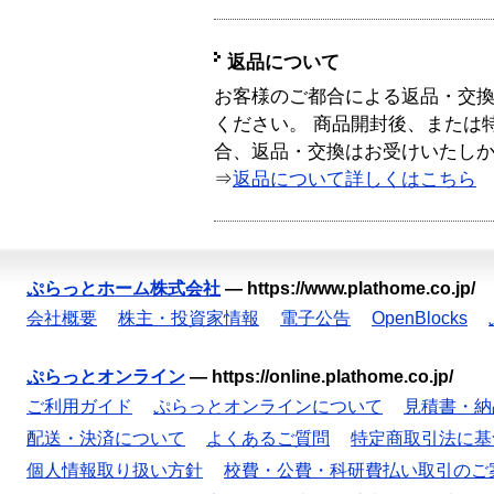
返品について
お客様のご都合による返品・交
ください。 商品開封後、または
合、返品・交換はお受けいたし
⇒
返品について詳しくはこちら
ぷらっとホーム株式会社
—
https://www.plathome.co.jp/
会社概要
株主・投資家情報
電子公告
OpenBlocks
ぷらっとオンライン
—
https://online.plathome.co.jp/
ご利用ガイド
ぷらっとオンラインについて
見積書・納
配送・決済について
よくあるご質問
特定商取引法に基
個人情報取り扱い方針
校費・公費・科研費払い取引のご