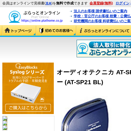
会員はオンラインで見積書(
)を
無料で作成
できます
会員登録(無料)
ログイン
見本
法人のお客様 請求書払いのご案内
学校・官公庁のお客様 校費・公費
研究機関のお客様 科研費払いのご案
オーディオテクニカ AT-S
ー (AT-SP21 BL)