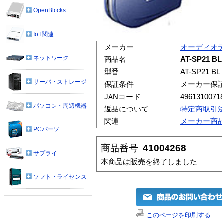
OpenBlocks
IoT関連
メーカー
オーディオ
ネットワーク
商品名
AT-SP21
型番
AT-SP21 BL
サーバ・ストレージ
保証条件
メーカー保
JANコード
4961310071
パソコン・周辺機器
返品について
特定商取引
関連
メーカー商
PCパーツ
商品番号
41004268
サプライ
本商品は販売を終了しました
ソフト・ライセンス
このページを印刷する