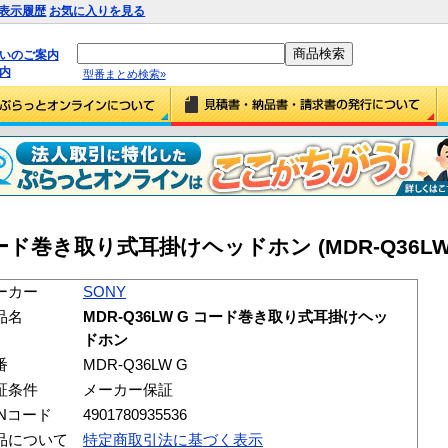
表示履歴
お気に入りを見る
払いのご案内
内
型番まとめ検索»
 コード巻き取り式耳掛けヘッドホン (MDR-Q36LW
ーカー
SONY
品名
MDR-Q36LW G コード巻き取り式耳掛けヘッ
ドホン
番
MDR-Q36LW G
証条件
メーカー保証
ANコード
4901780935536
品について
特定商取引法に基づく表示