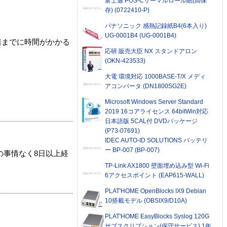
富士通 POS-Cサーマルロール紙(高保
存) (0722410-P)
パナソニック 感熱記録紙B4(6本入り)
UG-0001B4 (UG-0001B4)
着までに時間がかかる
応研 販売大臣 NX スタンドアロン
(OKN-423533)
大電 環境対応 1000BASE-T/X メディ
アコンバータ (DN1800SG2E)
Microsoft Windows Server Standard
2019 16コアライセンス 64bitWin対応
日本語版 5CAL付 DVDパッケージ
(P73-07691)
IDEC AUTO-ID SOLUTIONS バッテリ
ー BP-007 (BP-007)
の事情なく8日以上経
TP-Link AX1800 壁面埋め込み型 Wi-Fi
6アクセスポイント (EAP615-WALL)
PLAT'HOME OpenBlocks IX9 Debian
10搭載モデル (OBSIX9/D10A)
PLAT'HOME EasyBlocks Syslog 120G
サブスクリプション(保守サービス) 1年