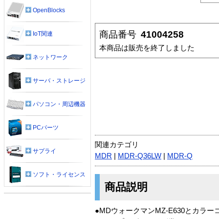
OpenBlocks
商品番号
41004258
IoT関連
本商品は販売を終了しました
ネットワーク
サーバ・ストレージ
パソコン・周辺機器
PCパーツ
関連カテゴリ
サプライ
MDR
|
MDR-Q36LW
|
MDR-Q
ソフト・ライセンス
商品説明
●MDウォークマンMZ-E630とカ