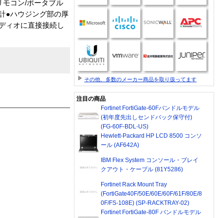
モコン/ポータブル
計●ハウジング部の厚
ディオに直接接続し
その他、多数のメーカー商品を取り扱ってます
注目の商品
Fortinet FortiGate-60Fバンドルモデル
(初年度先出しセンドバック保守付)
(FG-60F-BDL-US)
Hewlett-Packard HP LCD 8500 コンソ
ール (AF642A)
IBM Flex System コンソール・ブレイ
クアウト・ケーブル (81Y5286)
Fortinet Rack Mount Tray
(FortiGate40F/50E/60E/60F/61F/80E/8
0F/FS-108E) (SP-RACKTRAY-02)
Fortinet FortiGate-80F バンドルモデル