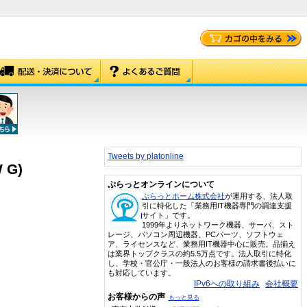
Tweets by platonline
 G)
ぷらっとオンラインについて
ぷらっとホーム株式会社
が運用する、法人取
引に特化した「業務用IT機器専門の調達支援
サイト」です。
1999年よりネットワーク機器、サーバ、スト
レージ、パソコン周辺機器、PCパーツ、ソフトウェ
ア、ライセンスなど、業務用IT機器中心に販売。品揃え
は業界トップクラスの約5.5万点です。法人取引に特化
し、学校・官公庁・一般法人のお客様の請求書後払いに
も対応しています。
IPv6への取り組み
会社概要
お客様からの声
もっと見る