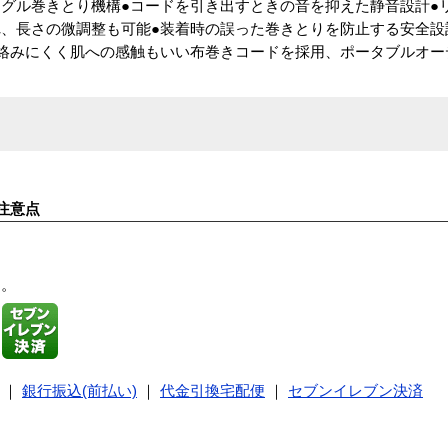
グル巻きとり機構●コードを引き出すときの音を抑えた静音設計●リ
、長さの微調整も可能●装着時の誤った巻きとりを防止する安全設
絡みにくく肌への感触もいい布巻きコードを採用、ポータブルオー
注意点
す。
｜
銀行振込(前払い)
｜
代金引換宅配便
｜
セブンイレブン決済