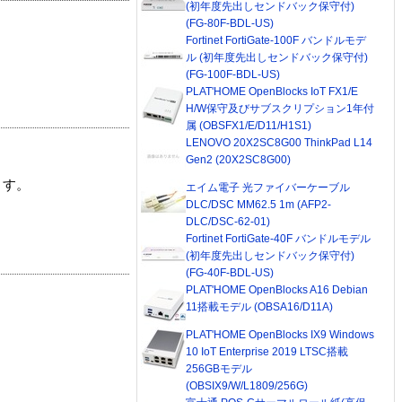
(初年度先出しセンドバック保守付)
(FG-80F-BDL-US)
Fortinet FortiGate-100F バンドルモデ
ル (初年度先出しセンドバック保守付)
(FG-100F-BDL-US)
PLAT'HOME OpenBlocks IoT FX1/E
H/W保守及びサブスクリプション1年付
属 (OBSFX1/E/D11/H1S1)
LENOVO 20X2SC8G00 ThinkPad L14
Gen2 (20X2SC8G00)
ます。
エイム電子 光ファイバーケーブル
DLC/DSC MM62.5 1m (AFP2-
DLC/DSC-62-01)
Fortinet FortiGate-40F バンドルモデル
(初年度先出しセンドバック保守付)
(FG-40F-BDL-US)
PLAT'HOME OpenBlocks A16 Debian
11搭載モデル (OBSA16/D11A)
PLAT'HOME OpenBlocks IX9 Windows
10 IoT Enterprise 2019 LTSC搭載
256GBモデル
(OBSIX9/W/L1809/256G)