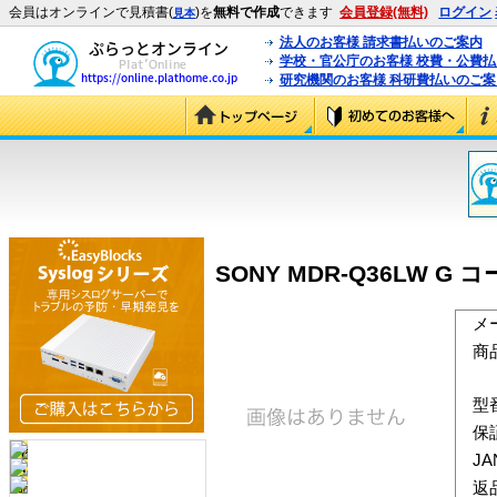
会員はオンラインで見積書(
)を
無料で作成
できます
会員登録(無料)
ログイン
見本
法人のお客様 請求書払いのご案内
学校・官公庁のお客様 校費・公費
研究機関のお客様 科研費払いのご案
SONY MDR-Q36LW G
メ
商
型
保
J
返