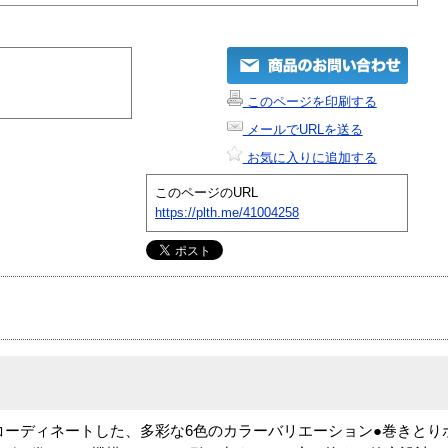
このページを印刷する
メールでURLを送る
お気に入りに追加する
このページのURL
https://plth.me/41004258
ラーコーディネートした、多彩な6色のカラーバリエーション●巻きと