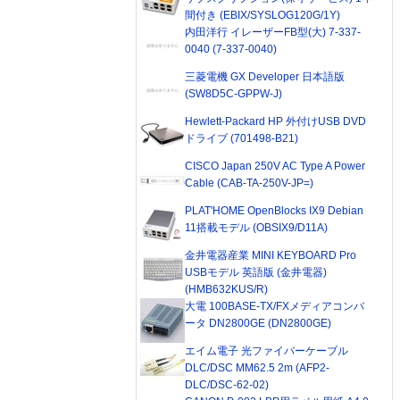
間付き (EBIX/SYSLOG120G/1Y)
内田洋行 イレーザーFB型(大) 7-337-
0040 (7-337-0040)
三菱電機 GX Developer 日本語版
(SW8D5C-GPPW-J)
Hewlett-Packard HP 外付けUSB DVD
ドライブ (701498-B21)
CISCO Japan 250V AC Type A Power
Cable (CAB-TA-250V-JP=)
PLAT'HOME OpenBlocks IX9 Debian
11搭載モデル (OBSIX9/D11A)
金井電器産業 MINI KEYBOARD Pro
USBモデル 英語版 (金井電器)
(HMB632KUS/R)
大電 100BASE-TX/FXメディアコンバ
ータ DN2800GE (DN2800GE)
エイム電子 光ファイバーケーブル
DLC/DSC MM62.5 2m (AFP2-
DLC/DSC-62-02)