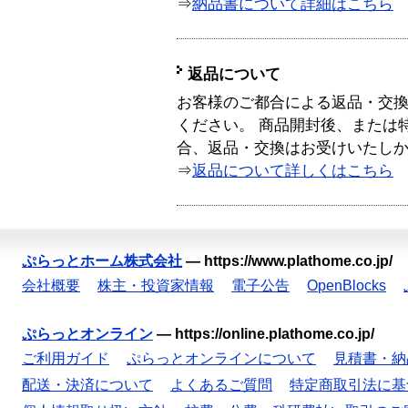
⇒
納品書について詳細はこちら
返品について
お客様のご都合による返品・交
ください。 商品開封後、または
合、返品・交換はお受けいたし
⇒
返品について詳しくはこちら
ぷらっとホーム株式会社
—
https://www.plathome.co.jp/
会社概要
株主・投資家情報
電子公告
OpenBlocks
ぷらっとオンライン
—
https://online.plathome.co.jp/
ご利用ガイド
ぷらっとオンラインについて
見積書・納
配送・決済について
よくあるご質問
特定商取引法に基