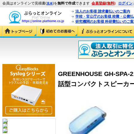
会員はオンラインで見積書(
)を
無料で作成
できます
会員登録(無料)
ログイン
見本
法人のお客様 請求書払いのご案内
学校・官公庁のお客様 校費・公費
研究機関のお客様 科研費払いのご案
GREENHOUSE GH-SP
話型コンパクトスピーカー 青 (