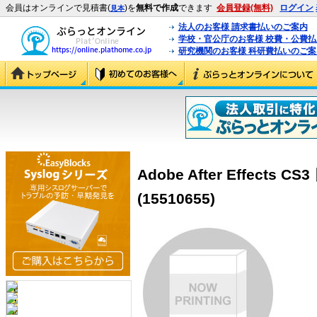
会員はオンラインで見積書(
)を
無料で作成
できます
会員登録(無料)
ログイン
見本
法人のお客様 請求書払いのご案内
学校・官公庁のお客様 校費・公費
研究機関のお客様 科研費払いのご案
Adobe After Effects 
(15510655)