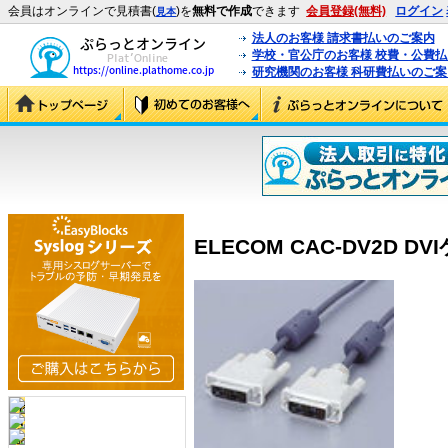
会員はオンラインで見積書(
)を
無料で作成
できます
会員登録(無料)
ログイン
見本
法人のお客様 請求書払いのご案内
学校・官公庁のお客様 校費・公費
研究機関のお客様 科研費払いのご案
ELECOM CAC-DV2D DV