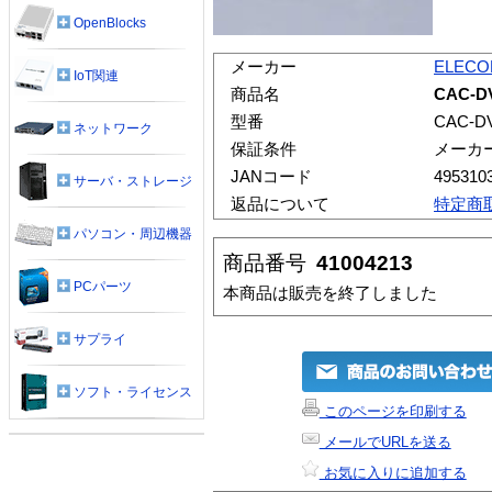
OpenBlocks
メーカー
ELEC
IoT関連
商品名
CAC-D
型番
CAC-D
ネットワーク
保証条件
メーカ
JANコード
495310
サーバ・ストレージ
返品について
特定商
パソコン・周辺機器
商品番号
41004213
PCパーツ
本商品は販売を終了しました
サプライ
ソフト・ライセンス
このページを印刷する
メールでURLを送る
お気に入りに追加する