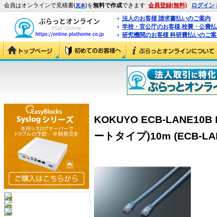
会員はオンラインで見積書(
)を
無料で作成
できます
会員登録(無料)
ログイン
見本
法人のお客様 請求書払いのご案内
学校・官公庁のお客様 校費・公費
研究機関のお客様 科研費払いのご案
KOKUYO ECB-LANE1
ートタイプ)10m (ECB-LA