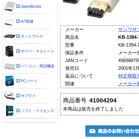
OpenBlocks
IoT関連
メーカー
サンワサ
ネットワーク
商品名
KB-1394
型番
KB-1394-
サーバ・ストレージ
保証条件
メーカー
JANコード
49698875
パソコン・周辺機器
発売日
2001年1
返品について
特定商取
PCパーツ
関連
メーカー
サプライ
商品番号
41004204
本商品は販売を終了しました
ソフト・ライセンス