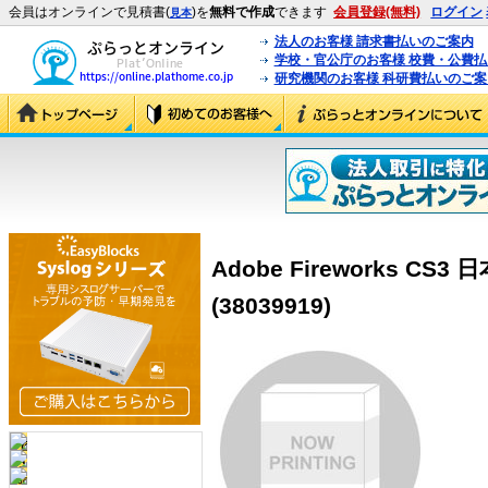
会員はオンラインで見積書(
)を
無料で作成
できます
会員登録(無料)
ログイン
見本
法人のお客様 請求書払いのご案内
学校・官公庁のお客様 校費・公費
研究機関のお客様 科研費払いのご案
Adobe Fireworks CS
(38039919)