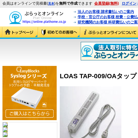
会員はオンラインで見積書(
)を
無料で作成
できます
会員登録(無料)
ログイン
見本
法人のお客様 請求書払いのご案内
学校・官公庁のお客様 校費・公費
研究機関のお客様 科研費払いのご案
LOAS TAP-009/OAタップ (