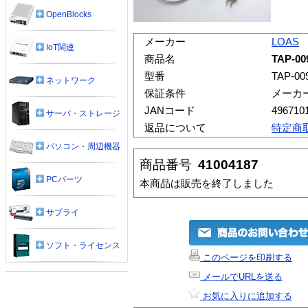
OpenBlocks
メーカー
LOAS
IoT関連
商品名
TAP-0
型番
TAP-00
ネットワーク
保証条件
メーカ
JANコード
496710
サーバ・ストレージ
返品について
特定商
パソコン・周辺機器
商品番号
41004187
PCパーツ
本商品は販売を終了しました
サプライ
ソフト・ライセンス
このページを印刷する
メールでURLを送る
お気に入りに追加する