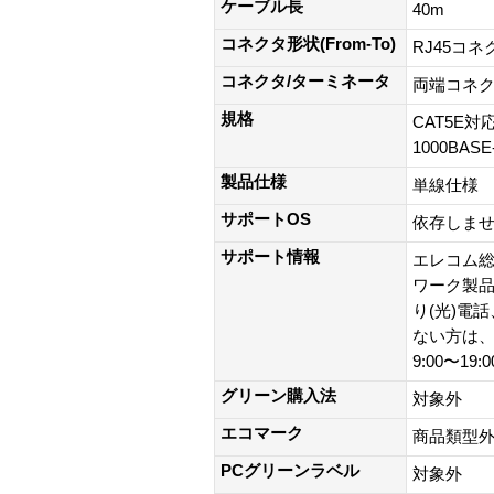
ケーブル長
40m
コネクタ形状(From-To)
RJ45コネ
コネクタ/ターミネータ
両端コネク
規格
CAT5E対応
1000BAS
製品仕様
単線仕様
サポートOS
依存しま
サポート情報
エレコム総
ワーク製品以外
り(光)電
ない方は、0
9:00〜19
グリーン購入法
対象外
エコマーク
商品類型
PCグリーンラベル
対象外