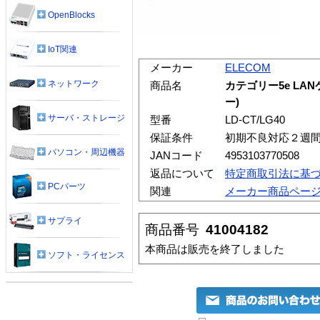
OpenBlocks
IoT関連
メーカー
ELECOM
ネットワーク
商品名
カテゴリー5e LA
ー)
サーバ・ストレージ
型番
LD-CT/LG40
保証条件
初期不良対応２週
パソコン・周辺機器
JANコード
4953103770508
返品について
特定商取引法に基
PCパーツ
関連
メーカー商品ペー
サプライ
商品番号
41004182
本商品は販売を終了しました
ソフト・ライセンス