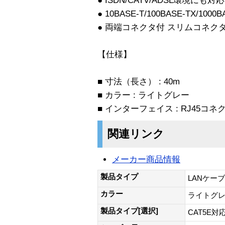
● ISDN/CATV/ADSL環境にも対応
● 10BASE-T/100BASE-TX/1000
● 両端コネクタ付 スリムコネク
【仕様】
■ 寸法（長さ） : 40m
■ カラー : ライトグレー
■ インターフェイス : RJ45コネ
関連リンク
メーカー商品情報
製品タイプ
LANケー
カラー
ライトグ
製品タイプ[選択]
CAT5E対