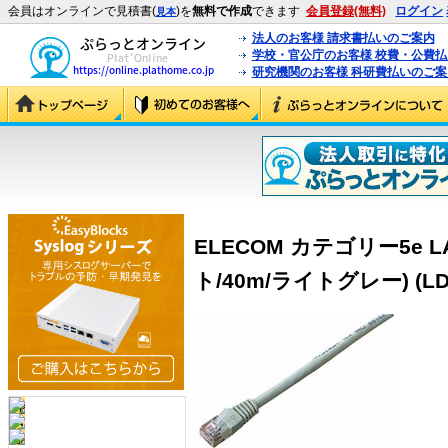
会員はオンラインで見積書(
)を
無料で作成
できます
会員登録(無料)
ログイン
見本
法人のお客様 請求書払いのご案内
学校・官公庁のお客様 校費・公費
研究機関のお客様 科研費払いのご案
ELECOM カテゴリー5e
ト/40m/ライトグレー) (LD-