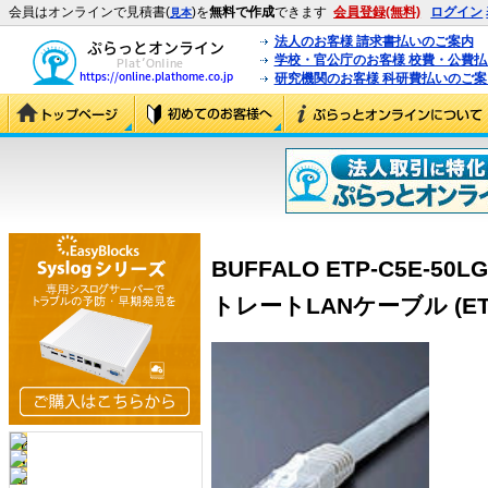
会員はオンラインで見積書(
)を
無料で作成
できます
会員登録(無料)
ログイン
見本
法人のお客様 請求書払いのご案内
学校・官公庁のお客様 校費・公費
研究機関のお客様 科研費払いのご案
BUFFALO ETP-C5E-5
トレートLANケーブル (ETP-