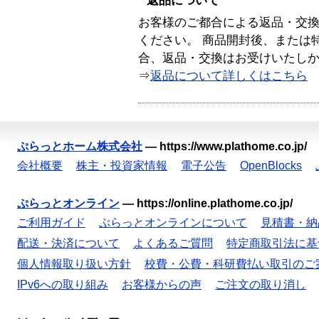
返品について
お客様のご都合による返品・交
ください。 商品開封後、または
合、返品・交換はお受けいたし
⇒
返品について詳しくはこちら
ぷらっとホーム株式会社
—
https://www.plathome.co.jp/
会社概要
株主・投資家情報
電子公告
OpenBlocks
ぷらっとオンライン
—
https://online.plathome.co.jp/
ご利用ガイド
ぷらっとオンラインについて
見積書・納
配送・決済について
よくあるご質問
特定商取引法に基
個人情報取り扱い方針
校費・公費・科研費払い取引のご
IPv6への取り組み
お客様からの声
ご注文の取り消し