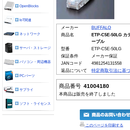
OpenBlocks
IoT関連
メーカー
BUFFALO
ネットワーク
商品名
ETP-C5E-50LG
ーブル
サーバ・ストレージ
型番
ETP-C5E-50LG
保証条件
メーカー保証
パソコン・周辺機器
JANコード
4981254131558
返品について
特定商取引法に基
PCパーツ
商品番号
41004180
サプライ
本商品は販売を終了しました
ソフト・ライセンス
このページを印刷する