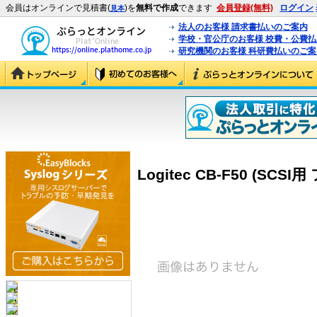
会員はオンラインで見積書(
)を
無料で作成
できます
会員登録(無料)
ログイン
見本
法人のお客様 請求書払いのご案内
学校・官公庁のお客様 校費・公費
研究機関のお客様 科研費払いのご案
Logitec CB-F50 (SCS