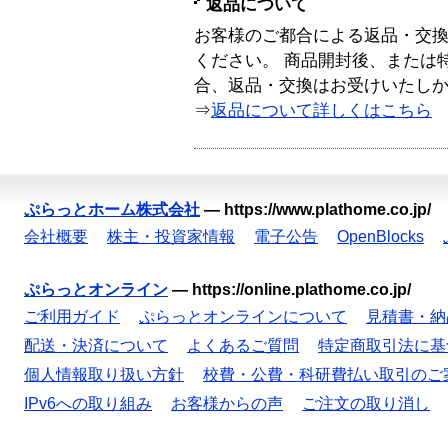
返品について
お客様のご都合による返品・交
ください。 商品開封後、または
合、返品・交換はお受けいたし
⇒
返品について詳しくはこちら
ぷらっとホーム株式会社
—
https://www.plathome.co.jp/
会社概要
株主・投資家情報
電子公告
OpenBlocks
ぷらっとオンライン
—
https://online.plathome.co.jp/
ご利用ガイド
ぷらっとオンラインについて
見積書・納
配送・決済について
よくあるご質問
特定商取引法に基
個人情報取り扱い方針
校費・公費・科研費払い取引のご
IPv6への取り組み
お客様からの声
ご注文の取り消し