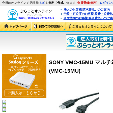
会員はオンラインで見積書(
)を
無料で作成
できます
会員登録(無料)
ログイン
見本
法人のお客様 請求書払いのご案内
学校・官公庁のお客様 校費・公費
研究機関のお客様 科研費払いのご案
SONY VMC-15MU マ
(VMC-15MU)