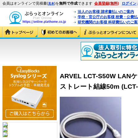
会員はオンラインで見積書(
)を
無料で作成
できます
会員登録(無料)
ログイン
見本
法人のお客様 請求書払いのご案内
学校・官公庁のお客様 校費・公費
研究機関のお客様 科研費払いのご案
ARVEL LCT-S50W LA
ストレート結線50m (LCT-