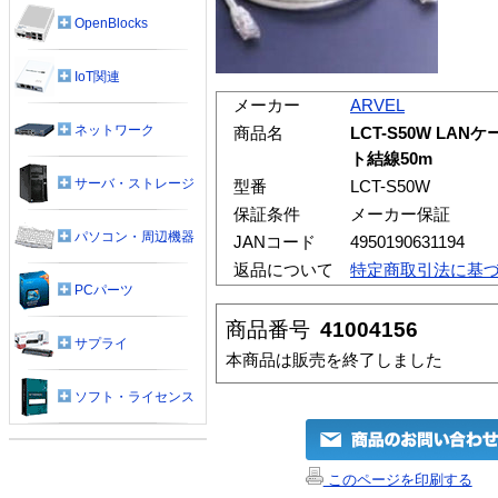
OpenBlocks
IoT関連
メーカー
ARVEL
ネットワーク
商品名
LCT-S50W LAN
ト結線50m
サーバ・ストレージ
型番
LCT-S50W
保証条件
メーカー保証
パソコン・周辺機器
JANコード
4950190631194
返品について
特定商取引法に基
PCパーツ
商品番号
41004156
サプライ
本商品は販売を終了しました
ソフト・ライセンス
このページを印刷する