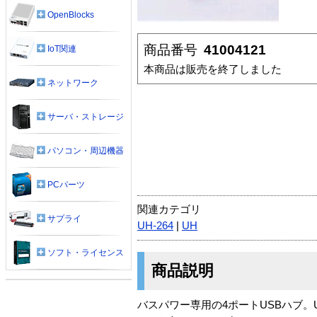
OpenBlocks
商品番号
41004121
IoT関連
本商品は販売を終了しました
ネットワーク
サーバ・ストレージ
パソコン・周辺機器
PCパーツ
関連カテゴリ
サプライ
UH-264
|
UH
ソフト・ライセンス
商品説明
バスパワー専用の4ポートUSBハブ。U