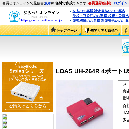
会員はオンラインで見積書(
)を
無料で作成
できます
会員登録(無料)
ログイン
見本
法人のお客様 請求書払いのご案内
学校・官公庁のお客様 校費・公費
研究機関のお客様 科研費払いのご案
LOAS UH-264R 4ポートUS
メ
商
型
保
J
返