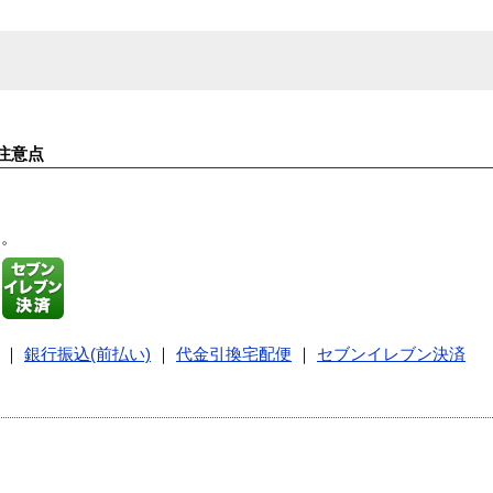
注意点
す。
｜
銀行振込(前払い)
｜
代金引換宅配便
｜
セブンイレブン決済