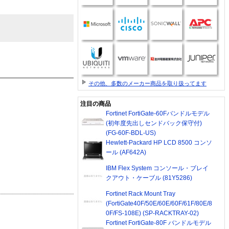
その他、多数のメーカー商品を取り扱ってます
注目の商品
Fortinet FortiGate-60Fバンドルモデル
(初年度先出しセンドバック保守付)
(FG-60F-BDL-US)
Hewlett-Packard HP LCD 8500 コンソ
ール (AF642A)
IBM Flex System コンソール・ブレイ
クアウト・ケーブル (81Y5286)
Fortinet Rack Mount Tray
(FortiGate40F/50E/60E/60F/61F/80E/8
0F/FS-108E) (SP-RACKTRAY-02)
Fortinet FortiGate-80F バンドルモデル