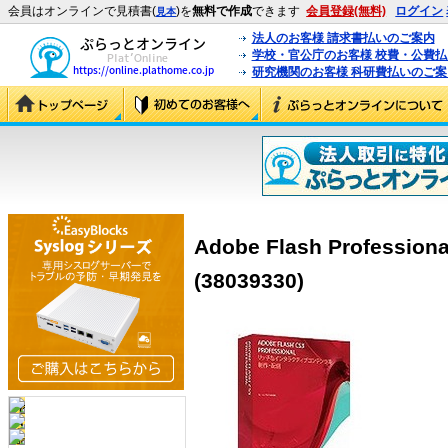
会員はオンラインで見積書(
)を
無料で作成
できます
会員登録(無料)
ログイン
見本
法人のお客様 請求書払いのご案内
学校・官公庁のお客様 校費・公費
研究機関のお客様 科研費払いのご案
Adobe Flash Profess
(38039330)