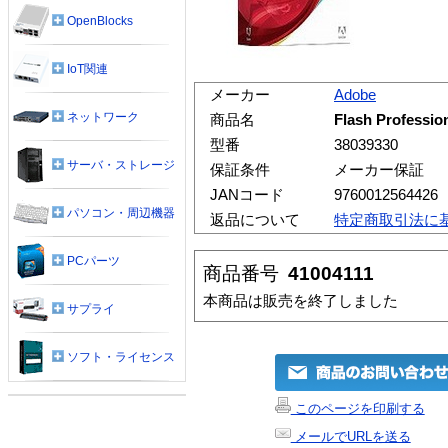
OpenBlocks
IoT関連
メーカー
Adobe
ネットワーク
商品名
Flash Profes
型番
38039330
サーバ・ストレージ
保証条件
メーカー保証
JANコード
9760012564426
パソコン・周辺機器
返品について
特定商取引法に
PCパーツ
商品番号
41004111
本商品は販売を終了しました
サプライ
ソフト・ライセンス
このページを印刷する
メールでURLを送る