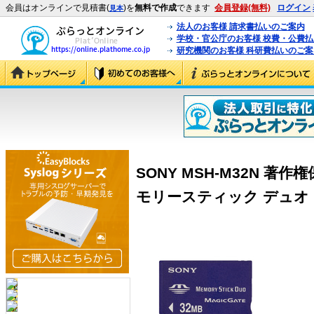
会員はオンラインで見積書(
)を
無料で作成
できます
会員登録(無料)
ログイン
見本
法人のお客様 請求書払いのご案内
学校・官公庁のお客様 校費・公費
研究機関のお客様 科研費払いのご案
SONY MSH-M32N 著
モリースティック デュオ (M