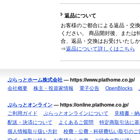
返品について
お客様のご都合による返品・交
ください。 商品開封後、または
合、返品・交換はお受けいたし
⇒
返品について詳しくはこちら
ぷらっとホーム株式会社
—
https://www.plathome.co.jp/
会社概要
株主・投資家情報
電子公告
OpenBlocks
ぷらっとオンライン
—
https://online.plathome.co.jp/
ご利用ガイド
ぷらっとオンラインについて
見積書・納
配送・決済について
よくあるご質問
特定商取引法に基
個人情報取り扱い方針
校費・公費・科研費払い取引のご