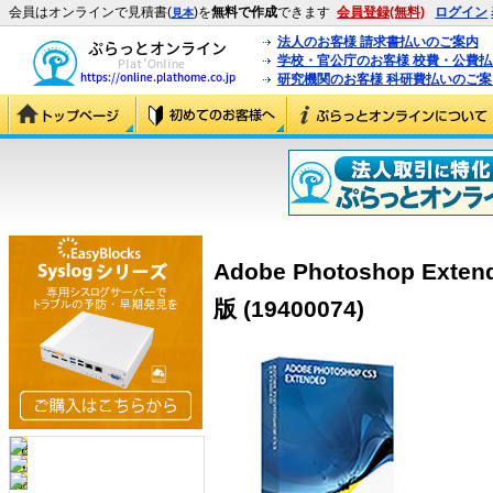
会員はオンラインで見積書(
)を
無料で作成
できます
会員登録(無料)
ログイン
見本
法人のお客様 請求書払いのご案内
学校・官公庁のお客様 校費・公費
研究機関のお客様 科研費払いのご案
Adobe Photoshop Ext
版 (19400074)