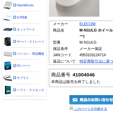
OpenBlocks
IoT関連
メーカー
ELECOM
ネットワーク
商品名
M-N1ULG ホイ
ー)
サーバ・ストレージ
型番
M-N1ULG
保証条件
メーカー保証
パソコン・周辺機器
JANコード
4953103124714
返品について
特定商取引法に基
PCパーツ
商品番号
41004046
サプライ
本商品は販売を終了しました
ソフト・ライセンス
このページを印刷する