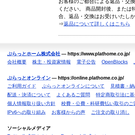
お客様のご都合による返品・交
ください。 商品開封後、または
合、返品・交換はお受けいたし
⇒
返品について詳しくはこちら
ぷらっとホーム株式会社
—
https://www.plathome.co.jp/
会社概要
株主・投資家情報
電子公告
OpenBlocks
ぷらっとオンライン
—
https://online.plathome.co.jp/
ご利用ガイド
ぷらっとオンラインについて
見積書・納
配送・決済について
よくあるご質問
特定商取引法に基
個人情報取り扱い方針
校費・公費・科研費払い取引のご
IPv6への取り組み
お客様からの声
ご注文の取り消し
ソーシャルメディア