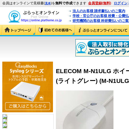
会員はオンラインで見積書(
)を
無料で作成
できます
会員登録(無料)
ログイン
見本
法人のお客様 請求書払いのご案内
学校・官公庁のお客様 校費・公費
研究機関のお客様 科研費払いのご案
ELECOM M-N1ULG
(ライトグレー) (M-N1ULG