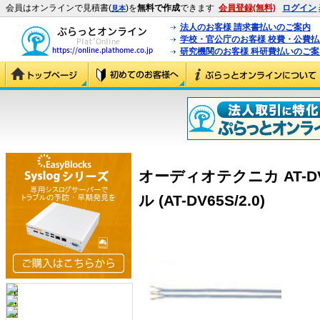
会員はオンラインで見積書(
)を
無料で作成
できます
会員登録(無料)
ログイン
見本
法人のお客様 請求書払いのご案内
学校・官公庁のお客様 校費・公費
研究機関のお客様 科研費払いのご案
オーディオテクニカ AT-DV
ル (AT-DV65S/2.0)