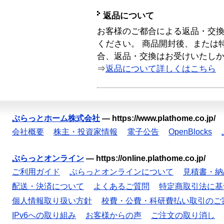
返品について
お客様のご都合による返品・交
ください。 商品開封後、または
合、返品・交換はお受けいたし
⇒
返品について詳しくはこちら
ぷらっとホーム株式会社
—
https://www.plathome.co.jp/
会社概要
株主・投資家情報
電子公告
OpenBlocks
ぷらっとオンライン
—
https://online.plathome.co.jp/
ご利用ガイド
ぷらっとオンラインについて
見積書・納
配送・決済について
よくあるご質問
特定商取引法に基
個人情報取り扱い方針
校費・公費・科研費払い取引のご
IPv6への取り組み
お客様からの声
ご注文の取り消し