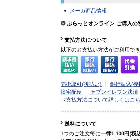
メーカ商品情報
ぷらっとオンライン ご購入の
支払方法について
以下のお支払い方法がご利用で
売掛取引(後払い)
｜
銀行振込(後
換宅配便
｜
セブンイレブン決済
⇒
支払方法について詳しくはこ
送料について
1つのご注文毎に
一律1,100円(税