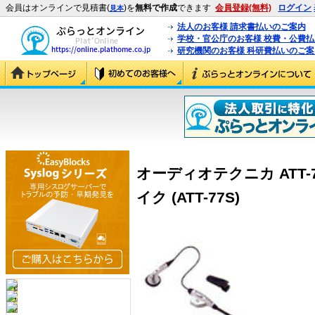
会員はオンラインで見積書(
)を
無料で作成
できます
会員登録(無料)
ログイン
見本
法人のお客様 請求書払いのご案内
学校・官公庁のお客様 校費・公費
研究機関のお客様 科研費払いのご案
オーディオテクニカ ATT-
イク (ATT-77S)