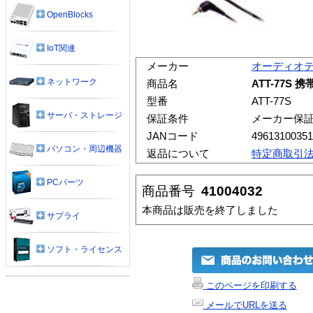
OpenBlocks
IoT関連
メーカー
オーディオ
ネットワーク
商品名
ATT-77S
型番
ATT-77S
サーバ・ストレージ
保証条件
メーカー保
JANコード
49613100351
パソコン・周辺機器
返品について
特定商取引
PCパーツ
商品番号
41004032
本商品は販売を終了しました
サプライ
ソフト・ライセンス
このページを印刷する
メールでURLを送る