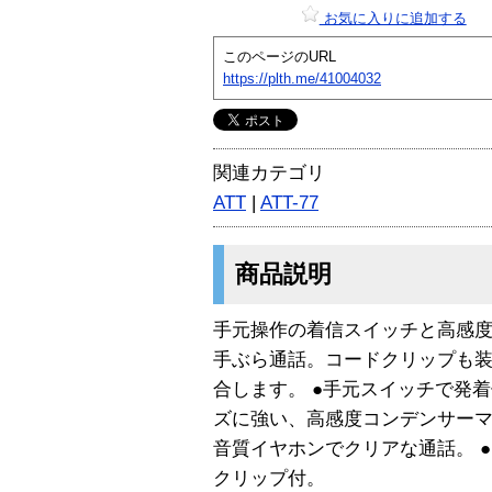
お気に入りに追加する
このページのURL
https://plth.me/41004032
関連カテゴリ
ATT
|
ATT-77
商品説明
手元操作の着信スイッチと高感
手ぶら通話。コードクリップも装備
合します。 ●手元スイッチで発着
ズに強い、高感度コンデンサーマ
音質イヤホンでクリアな通話。 
クリップ付。