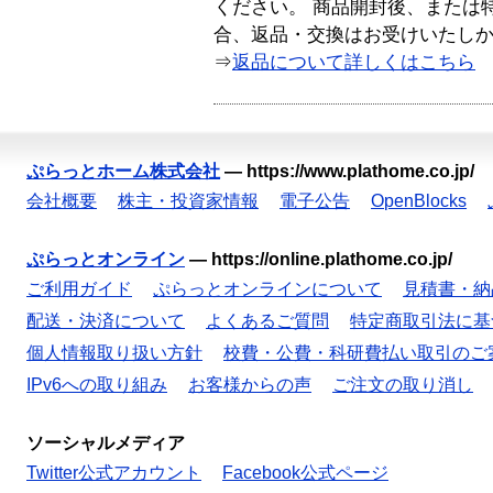
ください。 商品開封後、または
合、返品・交換はお受けいたし
⇒
返品について詳しくはこちら
ぷらっとホーム株式会社
—
https://www.plathome.co.jp/
会社概要
株主・投資家情報
電子公告
OpenBlocks
ぷらっとオンライン
—
https://online.plathome.co.jp/
ご利用ガイド
ぷらっとオンラインについて
見積書・納
配送・決済について
よくあるご質問
特定商取引法に基
個人情報取り扱い方針
校費・公費・科研費払い取引のご
IPv6への取り組み
お客様からの声
ご注文の取り消し
ソーシャルメディア
Twitter公式アカウント
Facebook公式ページ