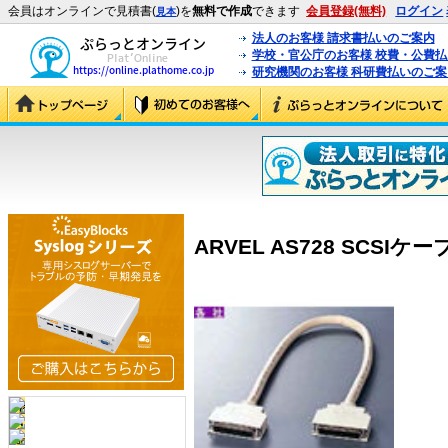
会員はオンラインで見積書(
)を
無料で作成
できます
会員登録(無料)
ログイン
見本
法人のお客様 請求書払いのご案内
学校・官公庁のお客様 校費・公費
研究機関のお客様 科研費払いのご案
ARVEL AS728 SCSIケーブ