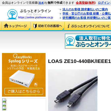
会員はオンラインで見積書(
)を
無料で作成
できます
会員登録(無料)
ログイン
見本
法人のお客様 請求書払いのご案内
学校・官公庁のお客様 校費・公費
研究機関のお客様 科研費払いのご案
LOAS ZE10-440BK/IEE